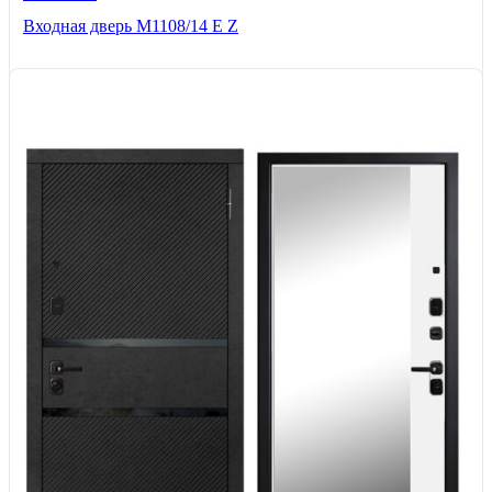
Входная дверь М1108/14 E Z