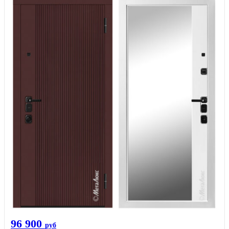
96 900
руб