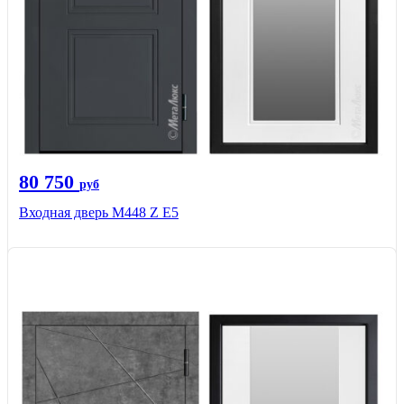
80 750
руб
Входная дверь М448 Z Е5