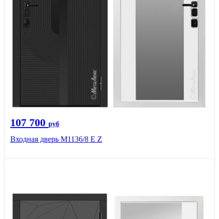
107 700
руб
Входная дверь М1136/8 Е Z