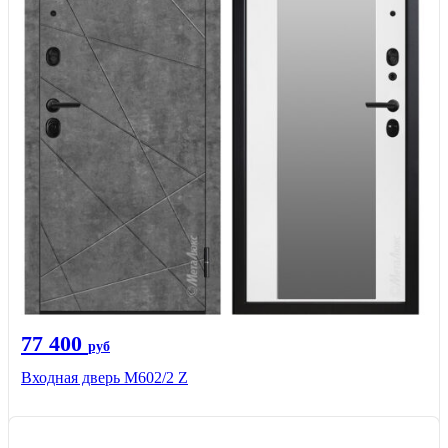
77 400
руб
Входная дверь М602/2 Z