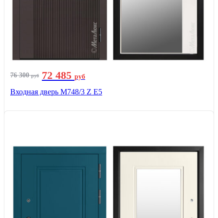
72 485
76 300
руб
руб
Входная дверь М748/3 Z Е5