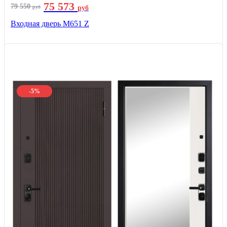
75 573
79 550
руб
руб
Входная дверь М651 Z
-5%