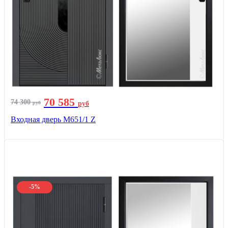
70 585
74 300
руб
руб
Входная дверь М651/1 Z
-5%