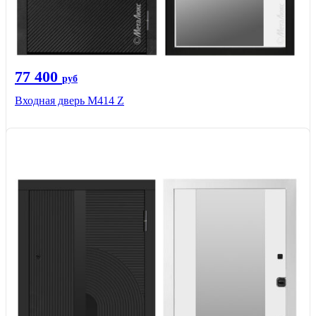
77 400
руб
Входная дверь М414 Z