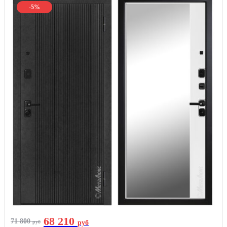
-5%
68 210
71 800
руб
руб