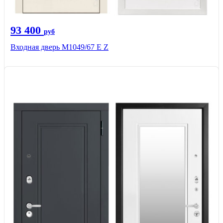
93 400
руб
Входная дверь М1049/67 Е Z