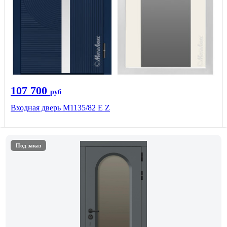
107 700
руб
Входная дверь М1135/82 Е Z
Под заказ