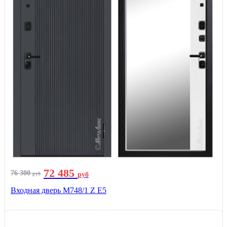
72 485
76 300
руб
руб
Входная дверь М748/1 Z Е5