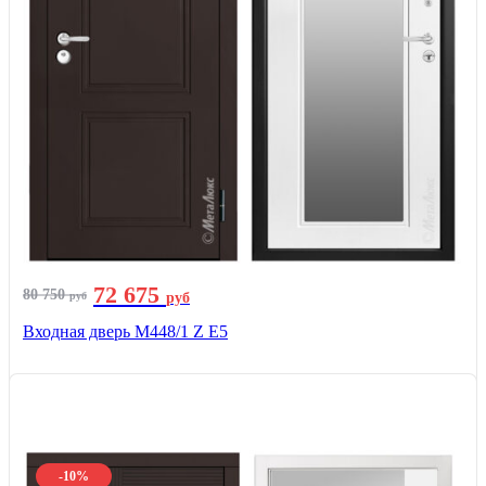
72 675
80 750
руб
руб
Входная дверь М448/1 Z Е5
-10%