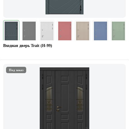
Входная дверь Trait (Н-99)
Под заказ