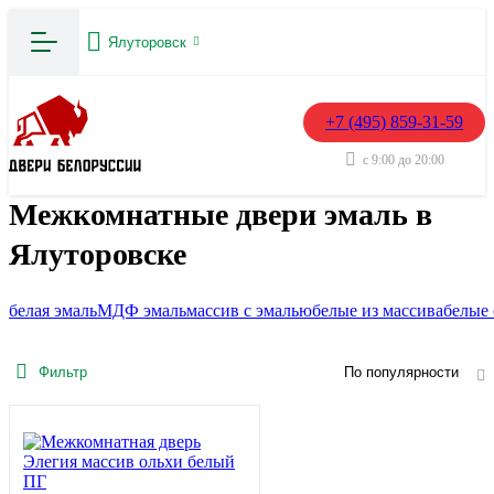
Ялуторовск
+7 (495) 859-31-59
с 9:00 до 20:00
Межкомнатные двери эмаль в
Ялуторовске
белая эмаль
МДФ эмаль
массив с эмалью
белые из массива
белые 
Фильтр
По популярности