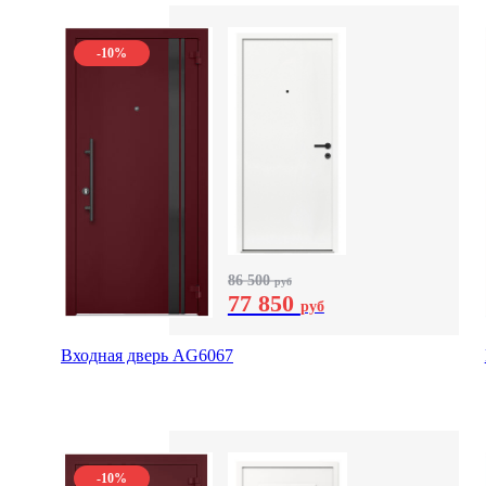
-10%
86 500
руб
77 850
руб
Входная дверь AG6067
-10%