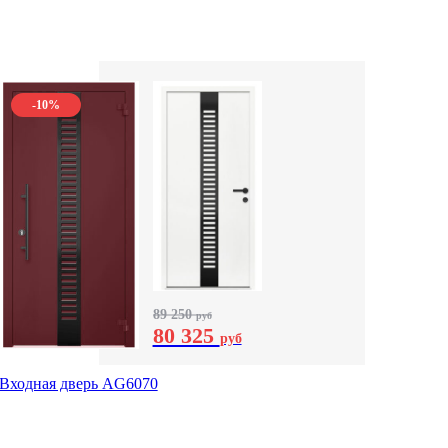
-10%
89 250
руб
80 325
руб
Входная дверь AG6070