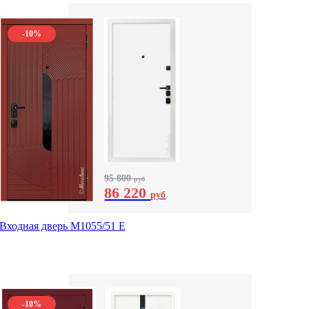
-10%
95 800
руб
86 220
руб
Входная дверь М1055/51 Е
-10%