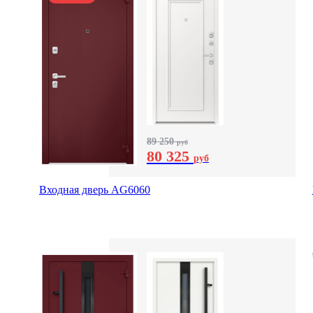
89 250
руб
80 325
руб
Входная дверь AG6060