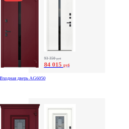
93 350
руб
84 015
руб
Входная дверь AG6050