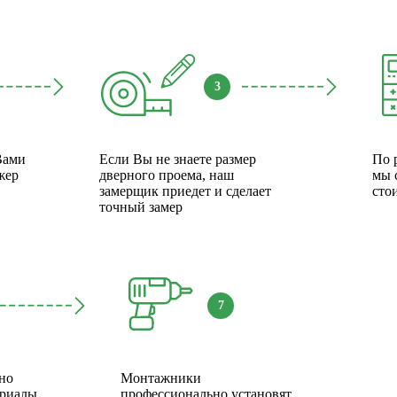
3
Вами
Если Вы не знаете размер
По 
жер
дверного проема, наш
мы 
замерщик приедет и сделает
сто
точный замер
7
но
Монтажники
ериалы
профессионально установят