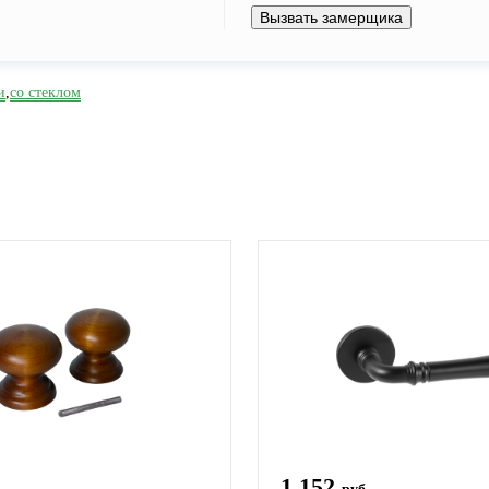
Вызвать замерщика
и
,
со стеклом
1 152