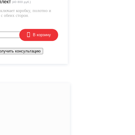
плект
(40 800 руб.)
ключает коробку, полотно и
с обеих сторон.
В корзину
олучить консультацию