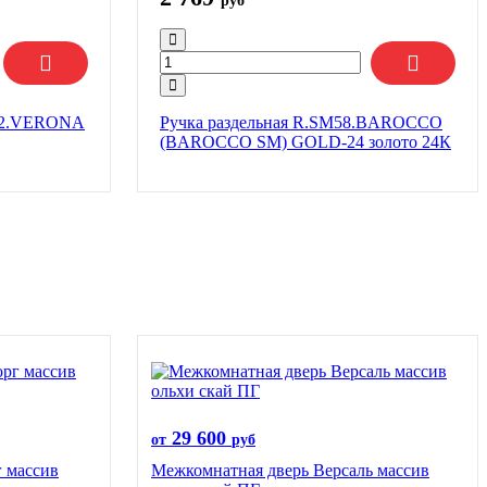
руб
R52.VERONA
Ручка раздельная R.SM58.BAROCCO
(BAROCCO SM) GOLD-24 золото 24К
29 600
от
руб
 массив
Межкомнатная дверь Версаль массив