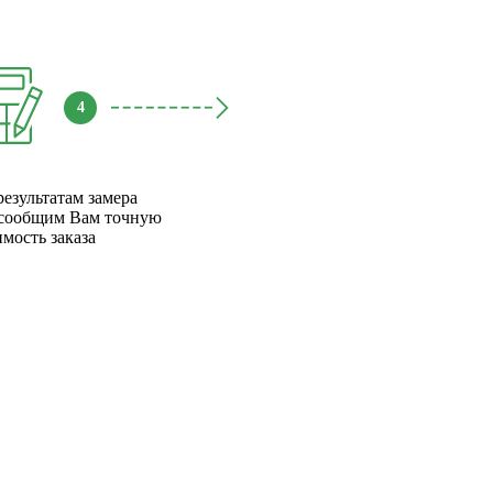
4
результатам замера
сообщим Вам точную
имость заказа