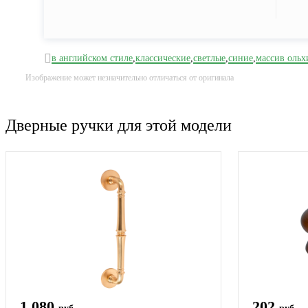
в английском стиле
,
классические
,
светлые
,
синие
,
массив ольх
Изображение может незначительно отличаться от оригинала
Дверные ручки для этой модели
1 080
202