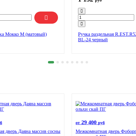
руб
ка Мокко М (матовый)
Ручка раздельная R.EST.
BL-24 черный
29 400
б
от
руб
я дверь Даяна массив сосны
Межкомнатная дверь Фоборг