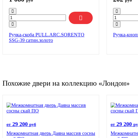
руб
руб
Ручка-скоба PULL.ARC.SORENTO
Ручка-кноп
SSG-39 сатин.золото
Похожие двери на коллекцию «Лондон»
29 200
29 200
от
руб
от
ру
Межкомнатная дверь Даяна массив сосны
Межкомнатна