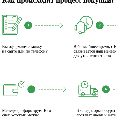
Как происходит процесс покупки?
1
2
Вы оформляете заявку
В ближайшее время, с 
на сайте или по телефону
связывается наш менед
для уточнения заказа
5
6
Менеджер сформирует Вам
Экспедиторы аккурат
счет, который можно
доставят двери и мат