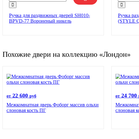
Ручка для раздвижных дверей SH010-
Ручка ра
BPVD-77 Вороненый никель
(STYLE Q
Похожие двери на коллекцию «Лондон»
22 600
24 700
от
руб
от
Межкомнатная дверь Фоборг массив ольхи
Межкомнат
слоновая кость ПГ
слоновая 