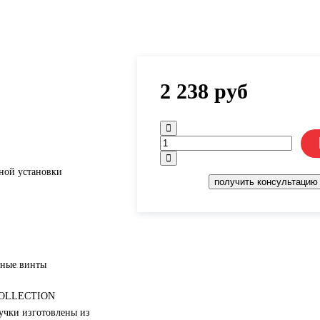
2 238
руб
ной установки
получить консультацию
жные винты
 COLLECTION
учки изготовлены из