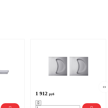
1 912
руб