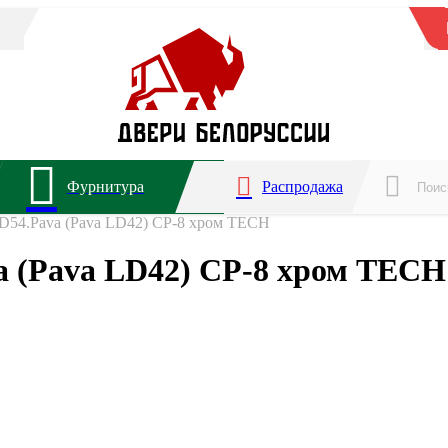
Фурнитура
Распродажа
LD54.Pava (Pava LD42) CP-8 хром TECH
a (Pava LD42) CP-8 хром TECH