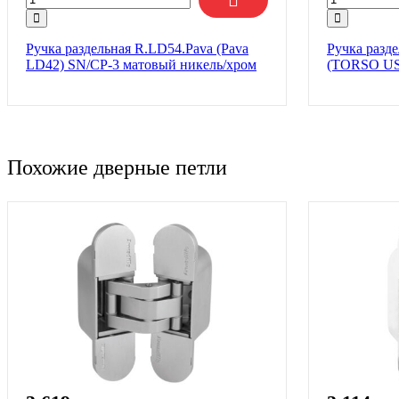
Ручка раздельная R.LD54.Pava (Pava
Ручка разд
LD42) SN/CP-3 матовый никель/хром
(TORSO US
Похожие дверные петли