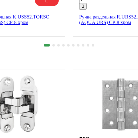
ельная K.USS52.TORSO
Ручка раздельная R.URS5
S) CP-8 хром
(AQUA URS) CP-8 хром