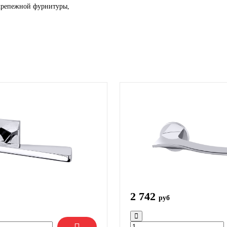
 крепежной фурнитуры,
2 742
руб