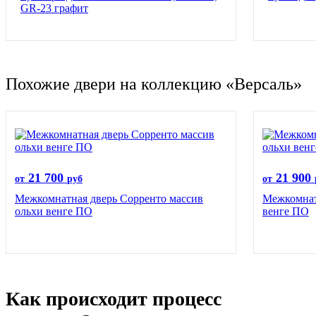
GR-23 графит
Похожие двери на коллекцию «Версаль»
21 700
21 900
от
руб
от
Межкомнатная дверь Сорренто массив
Межкомнат
ольхи венге ПО
венге ПО
Как происходит процесс