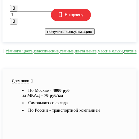
В корзину
получить консультацию
тёмного цвета
,
классические
,
темные
,
цвета венге
,
массив ольхи
,
глухие
Доставка
По Москве -
4000 руб
за МКАД -
70 руб/км
Самовывоз со склада
По России - транспортной компанией