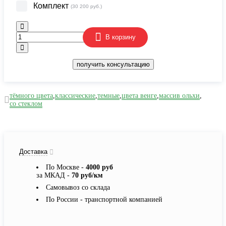
Комплект
(30 200 руб.)
В корзину
получить консультацию
тёмного цвета
,
классические
,
темные
,
цвета венге
,
массив ольхи
,
со стеклом
Доставка
По Москве -
4000 руб
за МКАД -
70 руб/км
Самовывоз со склада
По России - транспортной компанией