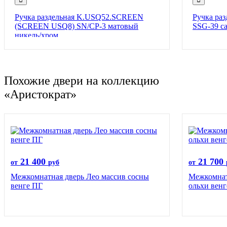
Ручка раздельная K.USQ52.SCREEN
Ручка ра
(SCREEN USQ8) SN/CP-3 матовый
SSG-39 са
никель/хром
Похожие двери на коллекцию
«Аристократ»
21 400
21 700
от
руб
от
Межкомнатная дверь Лео массив сосны
Межкомнат
венге ПГ
ольхи вен