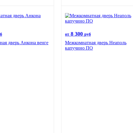
8 300
б
от
руб
ая дверь Анкона венге
Межкомнатная дверь Неаполь
капучино ПО