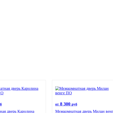
8 300
б
от
руб
ая дверь Каролина
Межкомнатная дверь Милан вен