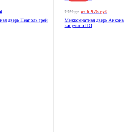
6 975
7 750
б
от
руб
руб
ая дверь Неаполь грей
Межкомнатная дверь Анкона
капучино ПО