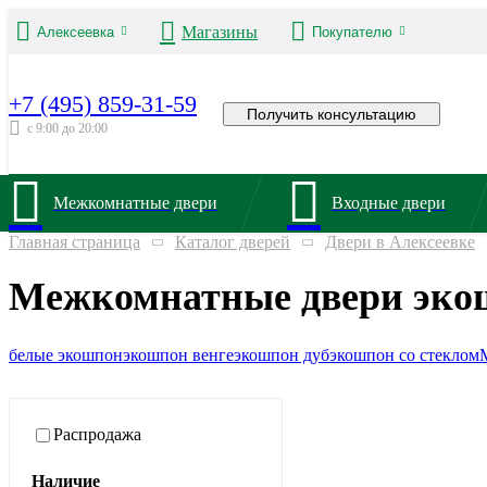
Магазины
Алексеевка
Покупателю
+7 (495) 859-31-59
Получить консультацию
с 9:00 до 20:00
Межкомнатные двери
Входные двери
Главная страница
Каталог дверей
Двери в Алексеевке
Межкомнатные двери экош
белые экошпон
экошпон венге
экошпон дуб
экошпон со стеклом
Распродажа
Наличие