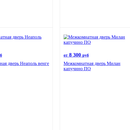
8 300
б
от
руб
ая дверь Неаполь венге
Межкомнатная дверь Милан
капучино ПО