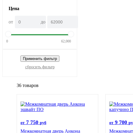
Цена
от
до
0
62,000
Применить фильтр
сбросить фильтр
36 товаров
7 750
9 700
от
руб
от
ру
Межкомнатная дверь Анкона
Межкомнатн