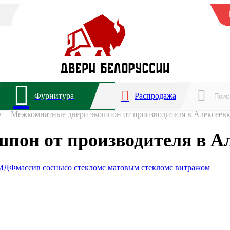
Фурнитура
Распродажа
Межкомнатные двери экошпон от производителя в Алексеев
пон от производителя в Ал
МДФ
массив сосны
со стеклом
с матовым стеклом
с витражом