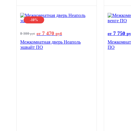
-10%
7 470
7 750
8 300
от
руб
от
ру
руб
Межкомнатная дверь Неаполь
Межкомнатн
эшвайт ПО
ПО