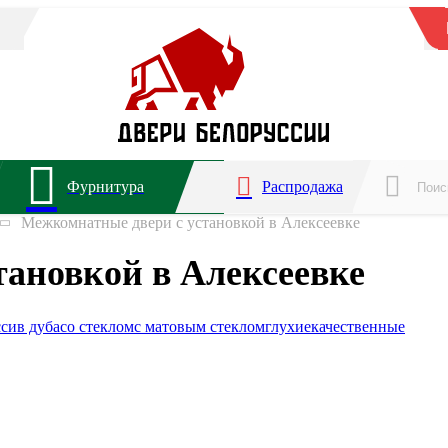
Фурнитура
Распродажа
Межкомнатные двери с установкой в Алексеевке
ановкой в Алексеевке
сив дуба
со стеклом
с матовым стеклом
глухие
качественные