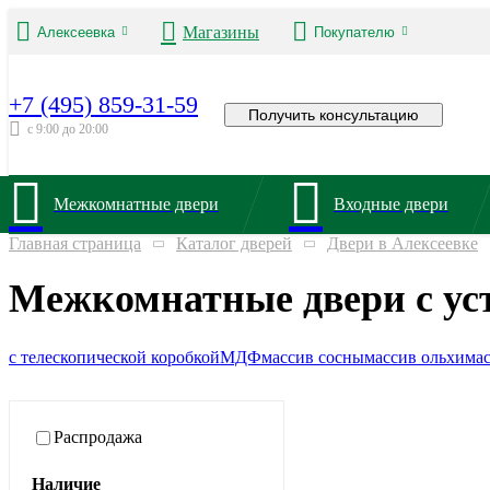
Магазины
Алексеевка
Покупателю
+7 (495) 859-31-59
Получить консультацию
с 9:00 до 20:00
Межкомнатные двери
Входные двери
Главная страница
Каталог дверей
Двери в Алексеевке
Межкомнатные двери с уст
с телескопической коробкой
МДФ
массив сосны
массив ольхи
мас
Распродажа
Наличие