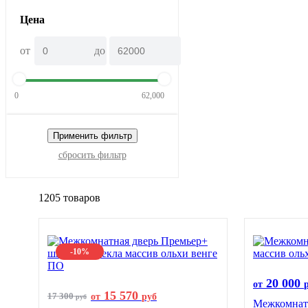
Цена
от
до
0
62,000
Применить фильтр
сбросить фильтр
1205 товаров
-10%
20 000
от
15 570
17 300
от
руб
руб
Межкомнатн