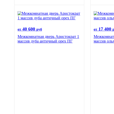
40 600
17 400
от
руб
от
Межкомнатная дверь Аристократ 1
Межкомнатн
массив дуба античный орех ПГ
массив оль