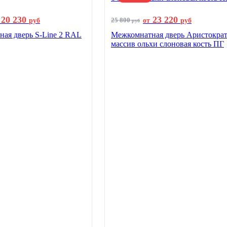
20 230
23 220
25 800
руб
от
руб
руб
ая дверь S-Line 2 RAL
Межкомнатная дверь Аристократ
массив ольхи слоновая кость ПГ