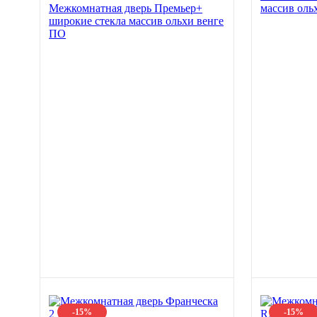
Межкомнатная дверь Премьер+
массив оль
широкие стекла массив ольхи венге
ПО
-15%
-15%