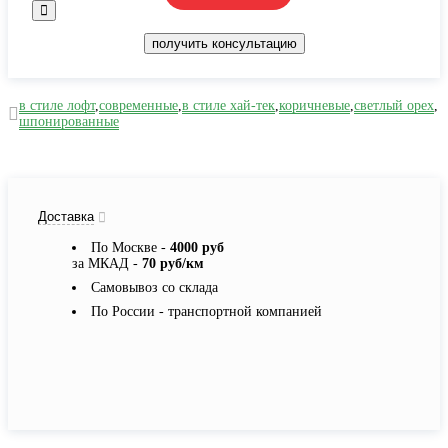
получить консультацию
в стиле лофт
,
современные
,
в стиле хай-тек
,
коричневые
,
светлый орех
,
шпонированные
Доставка
По Москве -
4000 руб
за МКАД -
70 руб/км
Самовывоз со склада
По России - транспортной компанией