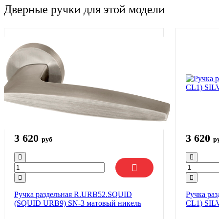
Дверные ручки для этой модели
3 620
3 620
руб
р
Ручка раздельная R.URB52.SQUID
Ручка раз
(SQUID URB9) SN-3 матовый никель
CL1) SIL