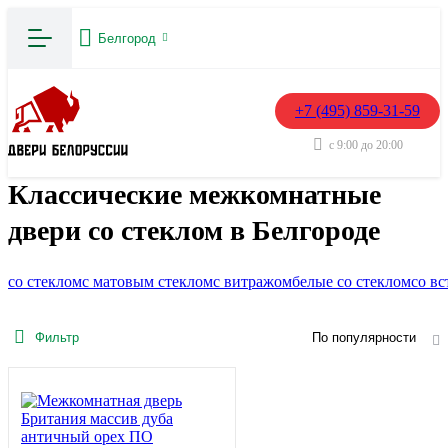
Белгород
+7 (495) 859-31-59
с 9:00 до 20:00
Классические межкомнатные
двери со стеклом в Белгороде
со стеклом
с матовым стеклом
с витражом
белые со стеклом
со вс
Фильтр
По популярности