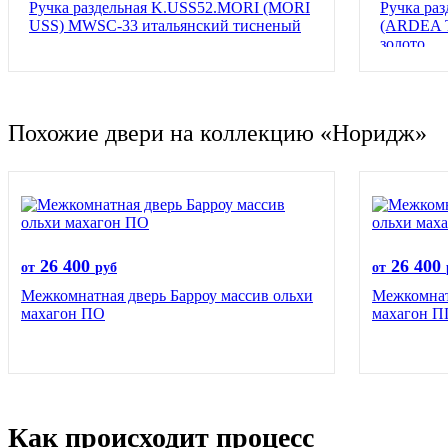
Ручка раздельная K.USS52.MORI (MORI
Ручка ра
USS) MWSC-33 итальянский тисненый
(ARDEA T
золото
Похожие двери на коллекцию «Норидж»
26 400
26 400
от
руб
от
Межкомнатная дверь Барроу массив ольхи
Межкомнат
махагон ПО
махагон П
Как происходит процесс