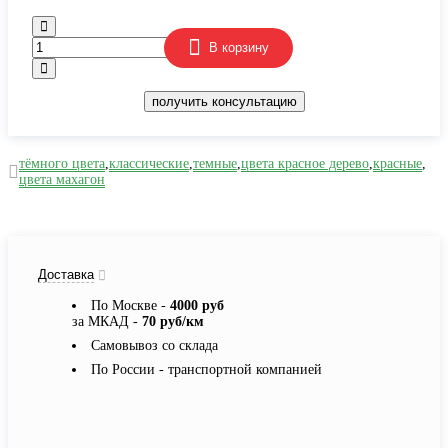
В корзину
получить консультацию
тёмного цвета
,
классические
,
темные
,
цвета красное дерево
,
красные
,
цвета махагон
Доставка
По Москве -
4000 руб
за МКАД -
70 руб/км
Самовывоз со склада
По России - транспортной компанией