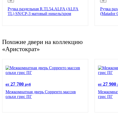
Ручка раздельная R.TL54.ALFA (ALFA
Ручка раз
TL) SN/CP-3 матовый никель/хром
(Matador 
Похожие двери на коллекцию
«Аристократ»
27 700
27 900
от
руб
от
Межкомнатная дверь Сорренто массив
Межкомнат
ольхи грис ПГ
грис ПГ