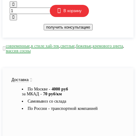
В корзину
получить консультацию
современные
,
в стиле хай-тек
,
светлые
,
бежевые
,
кремового цвета
,
массив сосны
Доставка
По Москве -
4000 руб
за МКАД -
70 руб/км
Самовывоз со склада
По России - транспортной компанией