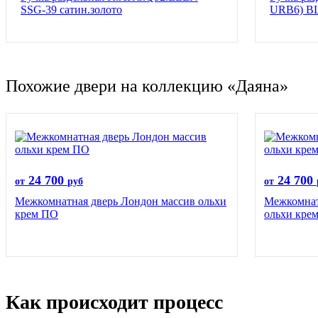
SSG-39 сатин.золото
URB6) BL
Похожие двери на коллекцию «Даяна»
24 700
24 700
от
руб
от
Межкомнатная дверь Лондон массив ольхи
Межкомнат
крем ПО
ольхи кре
Как происходит процесс