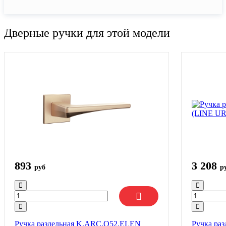
Дверные ручки для этой модели
893
3 208
руб
р
Ручка раздельная K.ARC.Q52.ELEN
Ручка ра