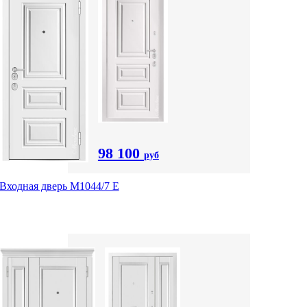
98 100
руб
Входная дверь М1044/7 Е