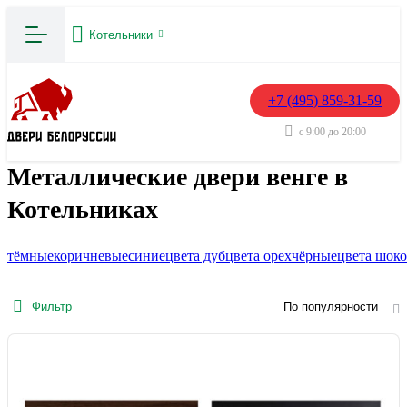
Котельники
+7 (495) 859-31-59
с 9:00 до 20:00
Металлические двери венге в
Котельниках
тёмные
коричневые
синие
цвета дуб
цвета орех
чёрные
цвета шоко
Фильтр
По популярности