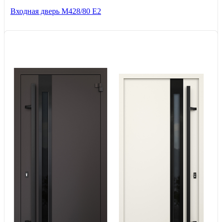
Входная дверь М428/80 Е2