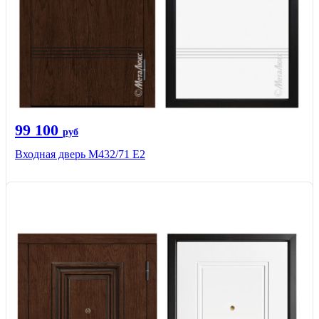
99 100
руб
Входная дверь М432/71 Е2