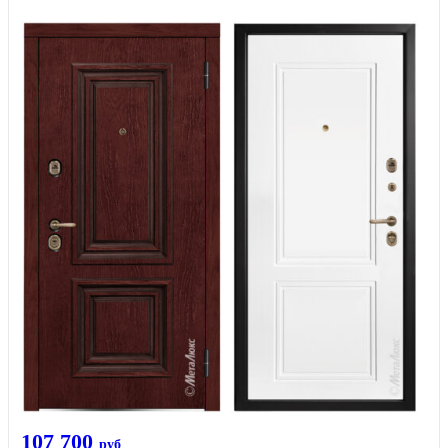
107 700
руб