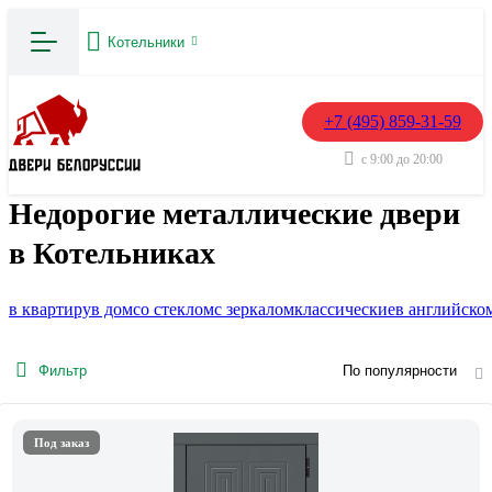
Котельники
+7 (495) 859-31-59
с 9:00 до 20:00
Недорогие металлические двери
в Котельниках
в квартиру
в дом
со стеклом
с зеркалом
классические
в английско
Фильтр
По популярности
Под заказ