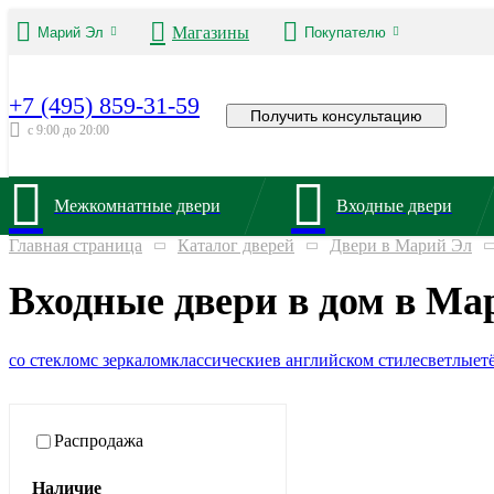
Магазины
Марий Эл
Покупателю
+7 (495) 859-31-59
Получить консультацию
с 9:00 до 20:00
Межкомнатные двери
Входные двери
Главная страница
Каталог дверей
Двери в Марий Эл
Входные двери в дом в Ма
со стеклом
с зеркалом
классические
в английском стиле
светлые
т
Распродажа
Наличие