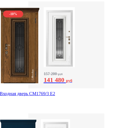
-10%
157 200
руб
141 480
руб
Входная дверь СМ1769/3 Е2