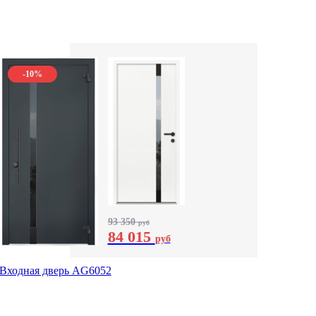
-10%
93 350
руб
84 015
руб
Входная дверь AG6052