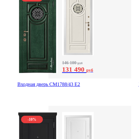
146 100
руб
131 490
руб
Входная дверь СМ1788/43 E2
-10%