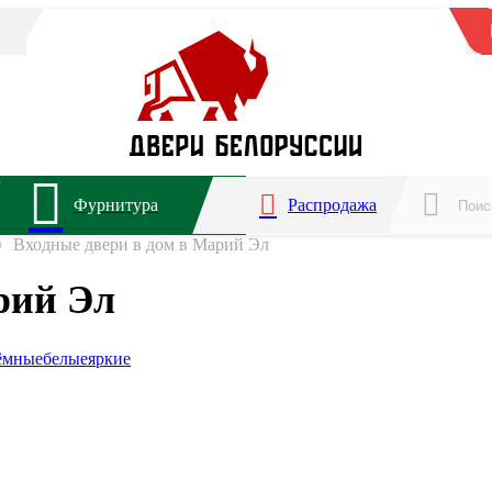
Фурнитура
Распродажа
Входные двери в дом в Марий Эл
рий Эл
ёмные
белые
яркие