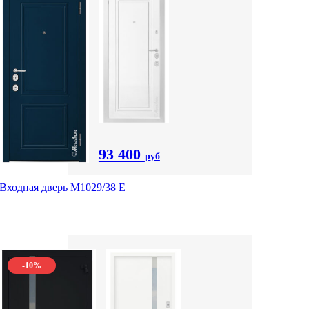
93 400
руб
Входная дверь М1029/38 E
-10%