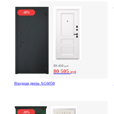
-10%
89 450
руб
80 505
руб
Входная дверь AG6058
-10%