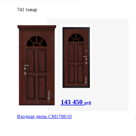
741 товар
143 450
руб
Входная дверь CМ1708/10