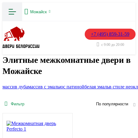
Можайск
+7 (495) 859-31-59
с 9:00 до 20:00
Элитные межкомнатные двери в
Можайске
массив дуба
массив с эмалью
с патиной
белая эмаль
в стиле неок
Фильтр
По популярности