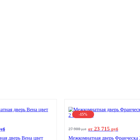
-15%
23 715
27 900
руб
от
руб
руб
ая дверь Вена цвет
Межкомнатная дверь Франческа 