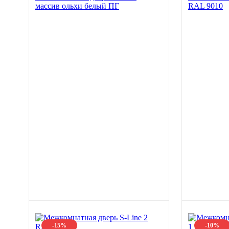
массив ольхи белый ПГ
RAL 9010
-15%
-10%