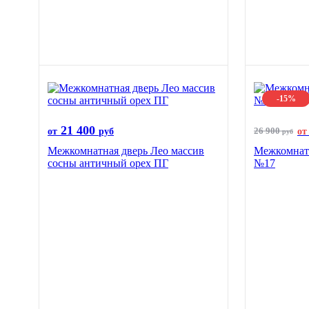
-15%
21 400
26 900
от
руб
от
руб
Межкомнатная дверь Лео массив
Межкомнатн
сосны античный орех ПГ
№17