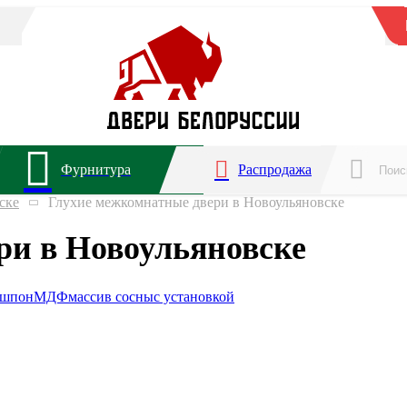
Фурнитура
Распродажа
ске
Глухие межкомнатные двери в Новоульяновске
ри в Новоульяновске
ошпон
МДФ
массив сосны
с установкой