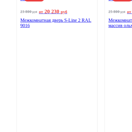
20 230
23 800
25 800
от
руб
от
руб
руб
Межкомнатная дверь S-Line 2 RAL
Межкомнатн
9016
массив оль