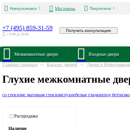
Магазины
Новоульяновск
Покупателю
+7 (495) 859-31-59
Получить консультацию
с 9:00 до 20:00
Межкомнатные двери
Входные двери
Главная страница
Каталог дверей
Двери в Новоульянов
Глухие межкомнатные две
со стеклом
с матовым стеклом
глухие
белые гладкие
под бетон
эк
Распродажа
Наличие