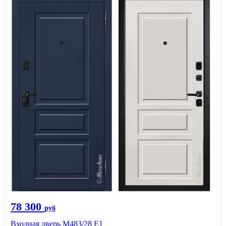
78 300
руб
Входная дверь М483/28 Е1