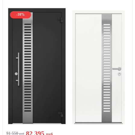
-10%
82 395
91 550
руб
руб