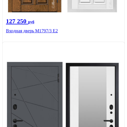
127 250
руб
Входная дверь М1797/3 Е2