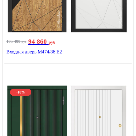
94 860
105 400
руб
руб
Входная дверь М474/86 Е2
-10%