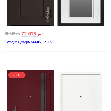
72 675
80 750
руб
руб
Входная дверь М448/1 Z Е5
-10%