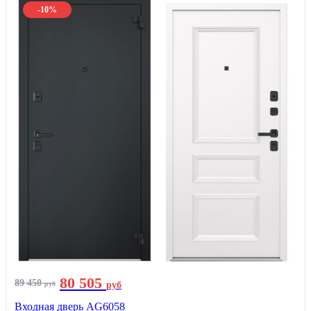
-10%
80 505
89 450
руб
руб
Входная дверь AG6058