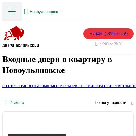
Новоульяновск
+7 (495) 859-31-59
с 9:00 до 20:00
Входные двери в квартиру в
Новоульяновске
со стеклом
с зеркалом
классические
в английском стиле
светлые
т
Фильтр
По популярности