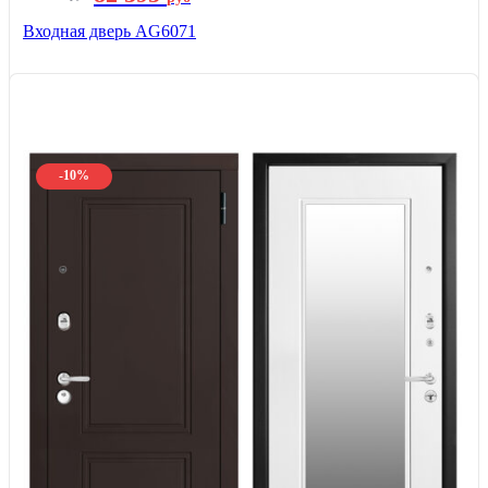
Входная дверь AG6071
-10%