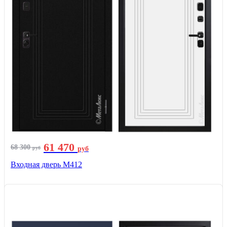
61 470
68 300
руб
руб
Входная дверь М412