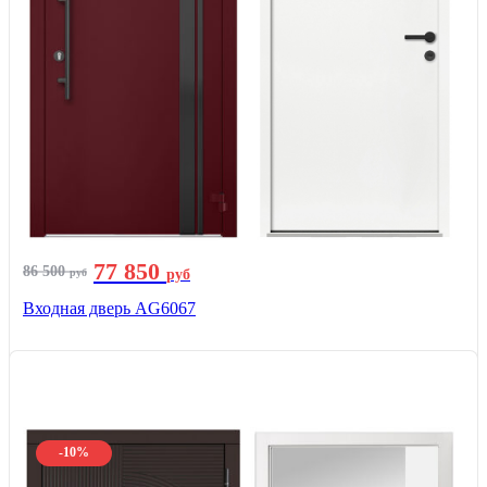
77 850
86 500
руб
руб
Входная дверь AG6067
-10%