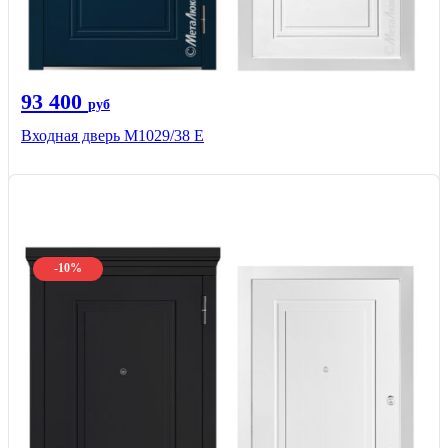
93 400
руб
Входная дверь М1029/38 E
-10%