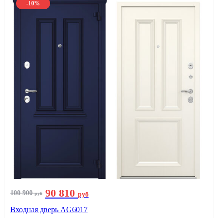
-10%
90 810
100 900
руб
руб
Входная дверь AG6017