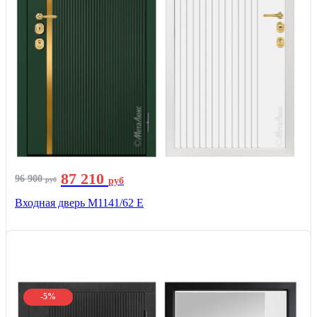
87 210
96 900
руб
руб
Входная дверь М1141/62 Е
-5%