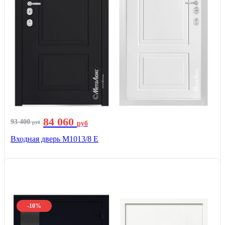
84 060
93 400
руб
руб
Входная дверь М1013/8 E
-10%