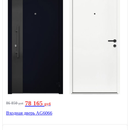
78 165
86 850
руб
руб
Входная дверь AG6066