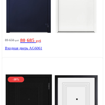
80 685
89 650
руб
руб
Входная дверь AG6061
-10%