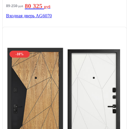
80 325
89 250
руб
руб
Входная дверь AG6070
-10%