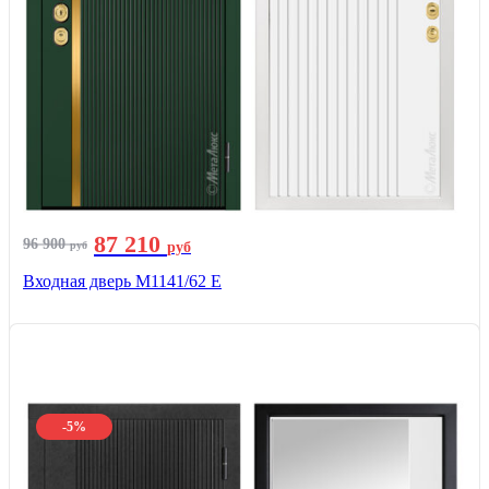
87 210
96 900
руб
руб
Входная дверь М1141/62 Е
-5%