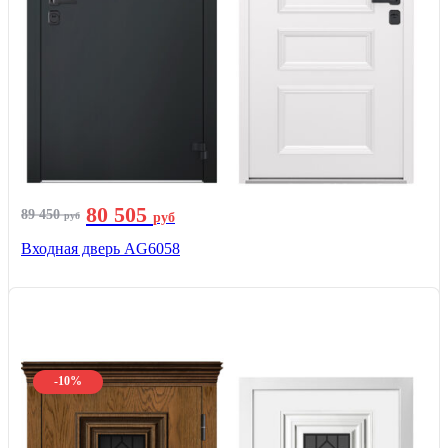
80 505
89 450
руб
руб
Входная дверь AG6058
-10%