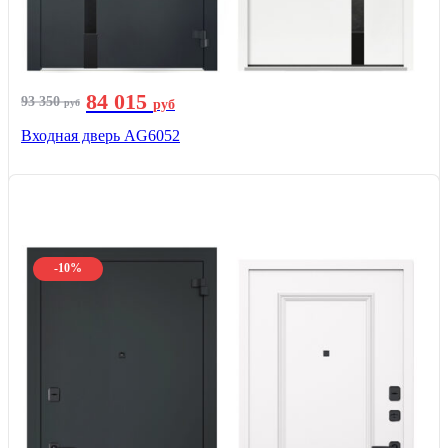
84 015
93 350
руб
руб
Входная дверь AG6052
-10%