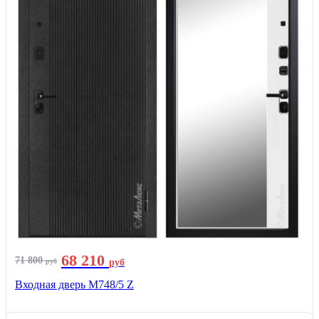
68 210
71 800
руб
руб
Входная дверь М748/5 Z