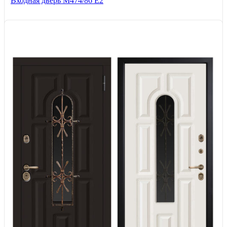
Входная дверь М474/86 Е2