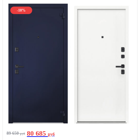
-10%
80 685
89 650
руб
руб