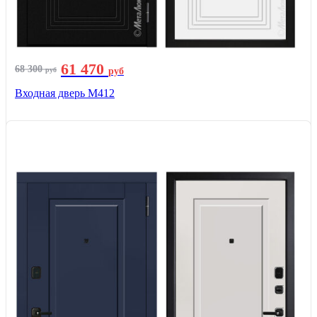
61 470
68 300
руб
руб
Входная дверь М412