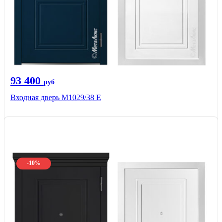
93 400
руб
Входная дверь М1029/38 E
-10%