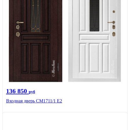
136 850
руб
Входная дверь CМ1711/1 Е2