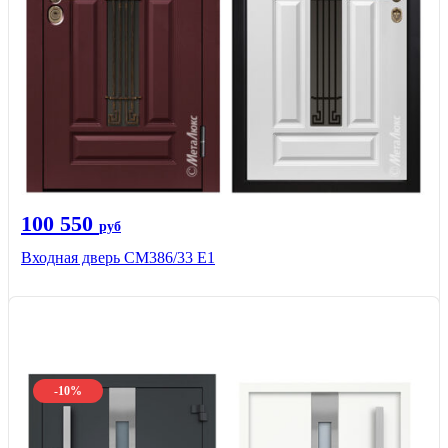
100 550
руб
Входная дверь СМ386/33 Е1
-10%