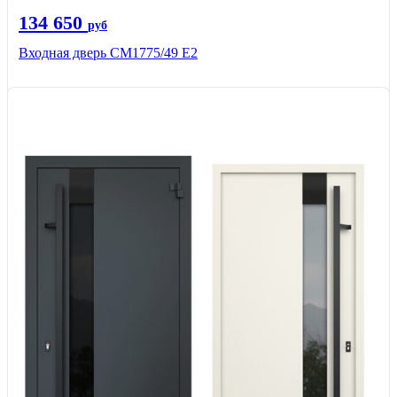
134 650
руб
Входная дверь СМ1775/49 Е2