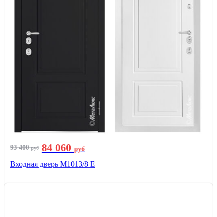
84 060
93 400
руб
руб
Входная дверь М1013/8 E