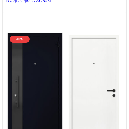
Входная дверь AG6051
-10%