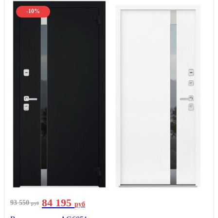
-10%
84 195
93 550
руб
руб