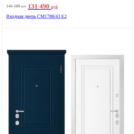
131 490
146 100
руб
руб
Входная дверь СМ1788/43 E2