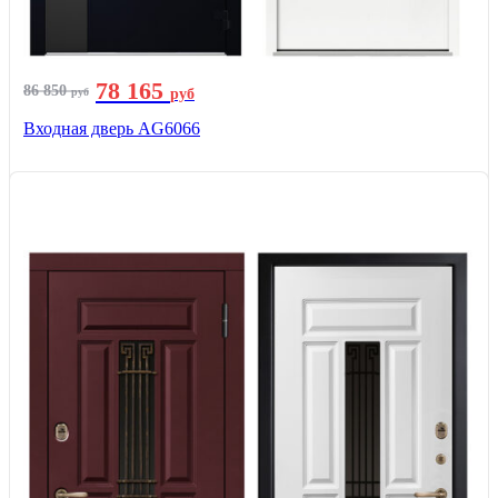
78 165
86 850
руб
руб
Входная дверь AG6066