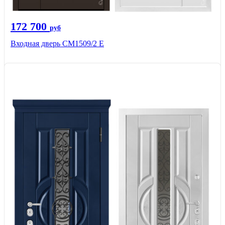
172 700
руб
Входная дверь CМ1509/2 Е