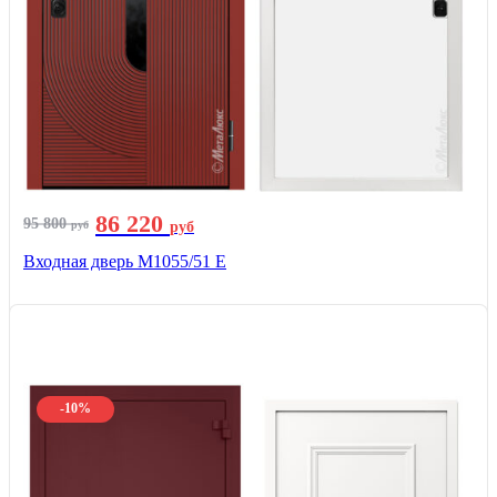
86 220
95 800
руб
руб
Входная дверь М1055/51 Е
-10%