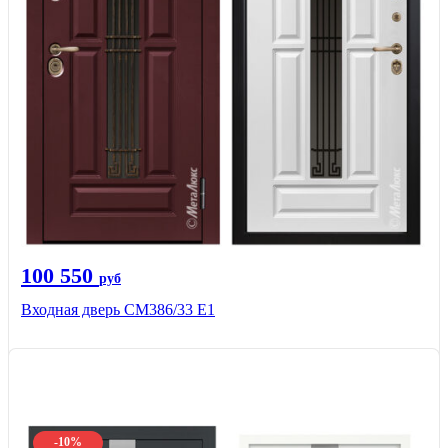
100 550
руб
Входная дверь СМ386/33 Е1
-10%