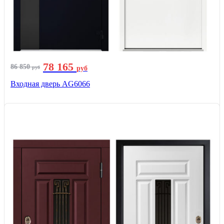
78 165
86 850
руб
руб
Входная дверь AG6066