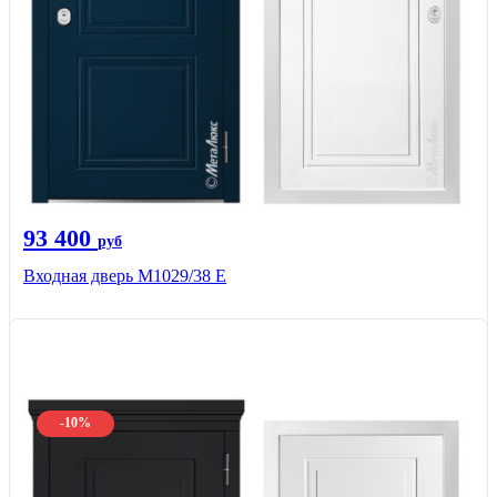
93 400
руб
Входная дверь М1029/38 E
-10%