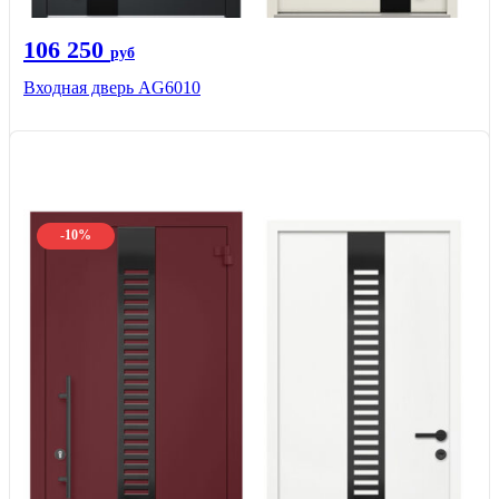
106 250
руб
Входная дверь AG6010
-10%