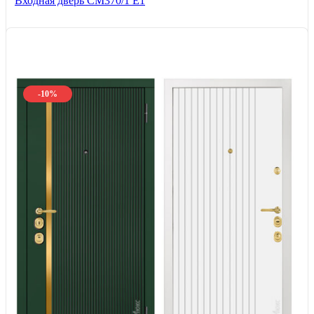
Входная дверь СМ370/1 Е1
-10%