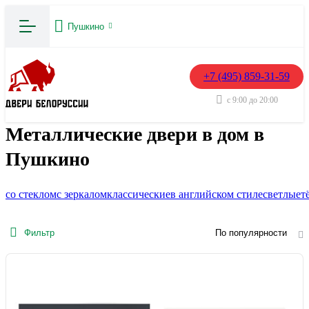
Пушкино
+7 (495) 859-31-59
с 9:00 до 20:00
Металлические двери в дом в
Пушкино
со стеклом
с зеркалом
классические
в английском стиле
светлые
т
Фильтр
По популярности