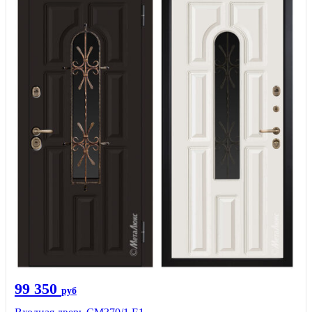
99 350
руб