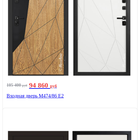
94 860
105 400
руб
руб
Входная дверь М474/86 Е2