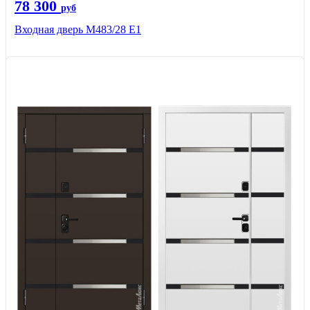
78 300
руб
Входная дверь М483/28 Е1