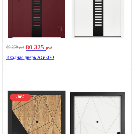
80 325
89 250
руб
руб
Входная дверь AG6070
-10%