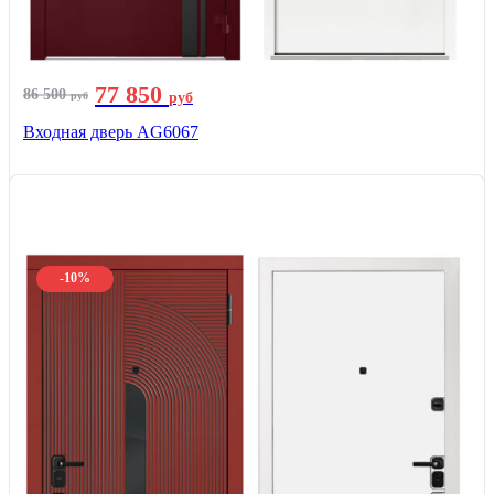
77 850
86 500
руб
руб
Входная дверь AG6067
-10%