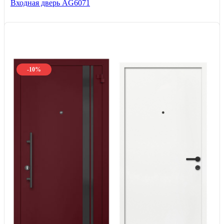
Входная дверь AG6071
-10%