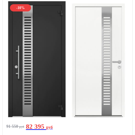
-10%
82 395
91 550
руб
руб