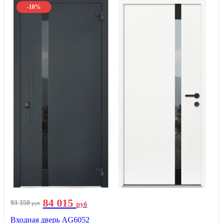
-10%
84 015
93 350
руб
руб
Входная дверь AG6052