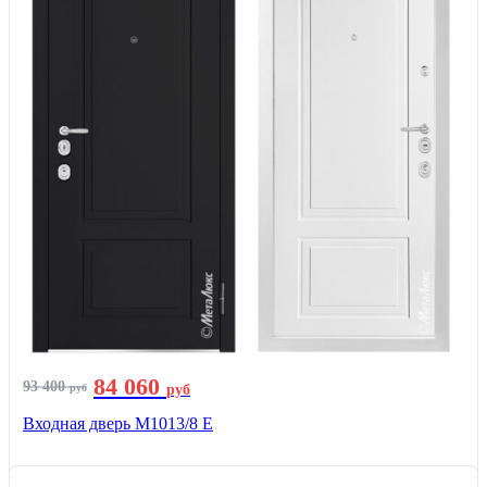
84 060
93 400
руб
руб
Входная дверь М1013/8 E