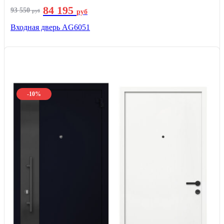
84 195
93 550
руб
руб
Входная дверь AG6051
-10%