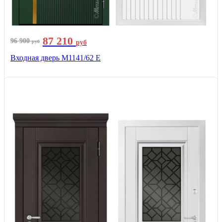
87 210
96 900
руб
руб
Входная дверь М1141/62 Е