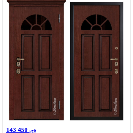
143 450
руб