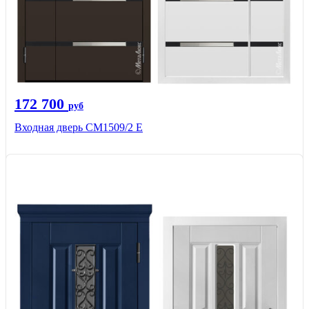
172 700
руб
Входная дверь CМ1509/2 Е