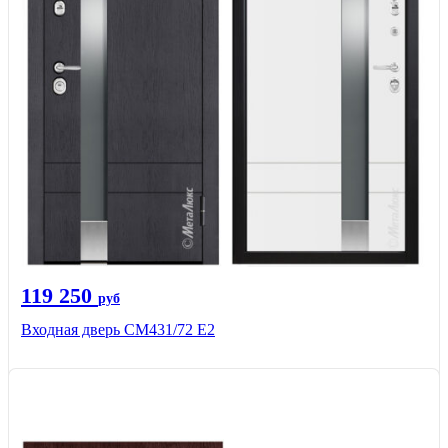
119 250
руб
Входная дверь СМ431/72 Е2