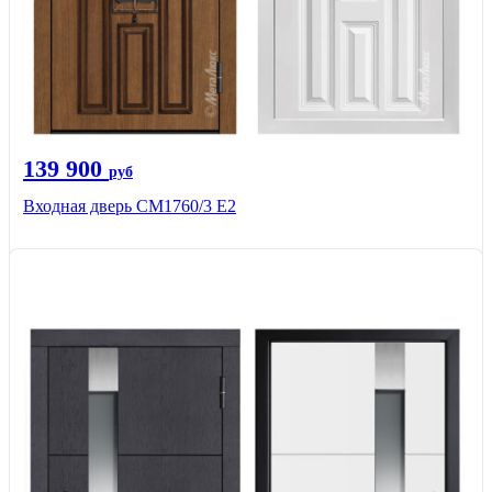
139 900
руб
Входная дверь CМ1760/3 Е2