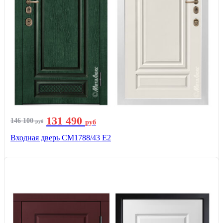
131 490
146 100
руб
руб
Входная дверь СМ1788/43 E2