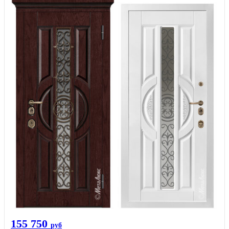
155 750
руб