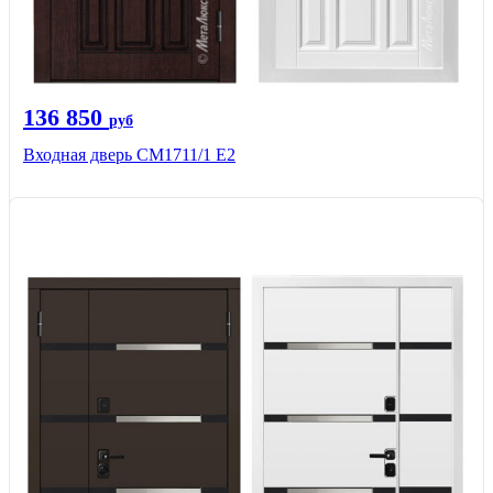
136 850
руб
Входная дверь CМ1711/1 Е2