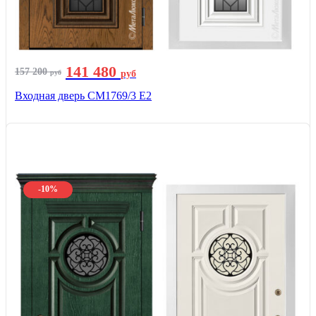
141 480
157 200
руб
руб
Входная дверь СМ1769/3 Е2
-10%