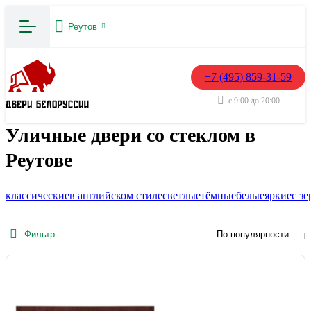
Реутов
+7 (495) 859-31-59
с 9:00 до 20:00
Уличные двери со стеклом в
Реутове
классические
в английском стиле
светлые
тёмные
белые
яркие
с з
Фильтр
По популярности