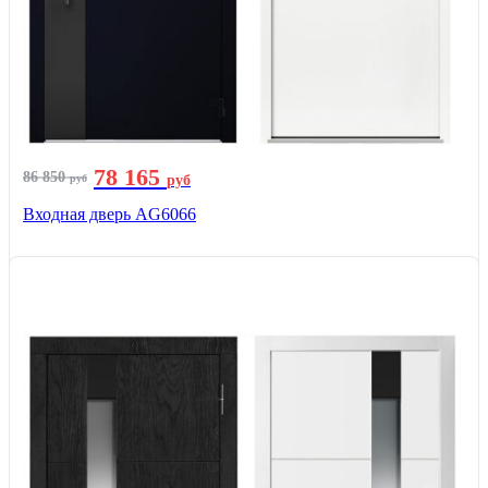
78 165
86 850
руб
руб
Входная дверь AG6066