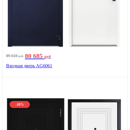
80 685
89 650
руб
руб
Входная дверь AG6061
-10%