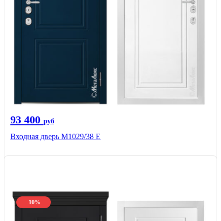
93 400
руб
Входная дверь М1029/38 E
-10%