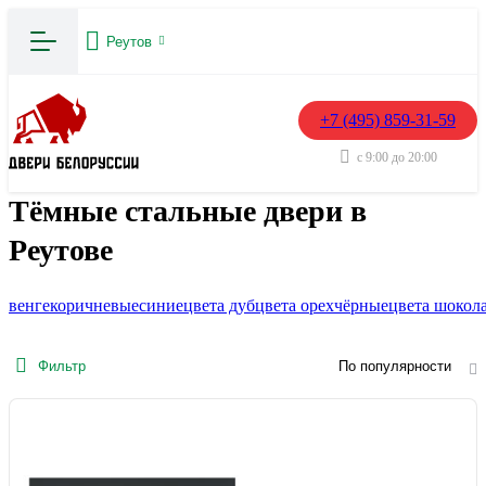
Реутов
+7 (495) 859-31-59
с 9:00 до 20:00
Тёмные стальные двери в
Реутове
венге
коричневые
синие
цвета дуб
цвета орех
чёрные
цвета шокол
Фильтр
По популярности