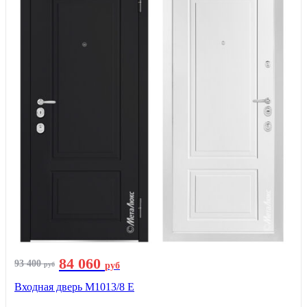
84 060
93 400
руб
руб
Входная дверь М1013/8 E