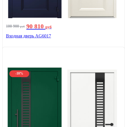
90 810
100 900
руб
руб
Входная дверь AG6017
-10%