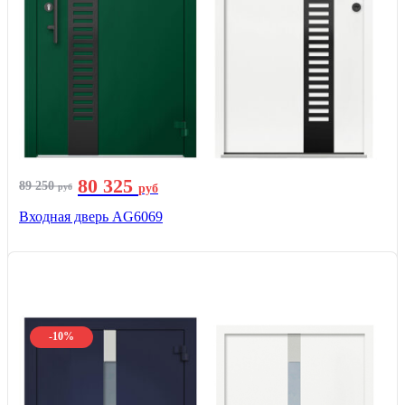
80 325
89 250
руб
руб
Входная дверь AG6069
-10%