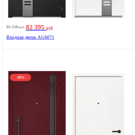
82 395
91 550
руб
руб
Входная дверь AG6071
-10%