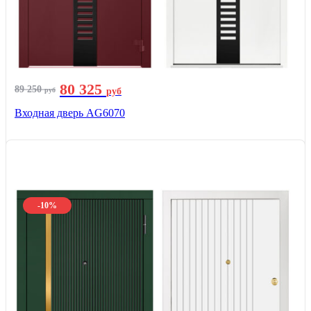
80 325
89 250
руб
руб
Входная дверь AG6070
-10%