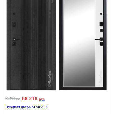
68 210
71 800
руб
руб
Входная дверь М748/5 Z