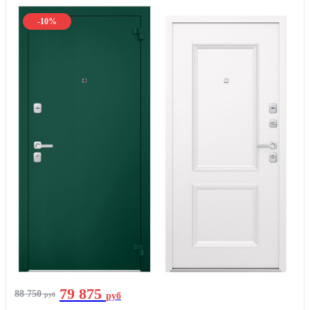
-10%
79 875
88 750
руб
руб