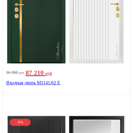
87 210
96 900
руб
руб
Входная дверь М1141/62 Е
-5%