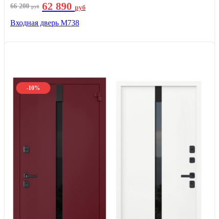
62 890
66 200
руб
руб
Входная дверь М738
-10%