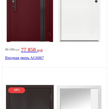
77 850
86 500
руб
руб
Входная дверь AG6067
-10%