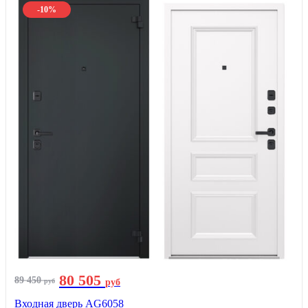
-10%
80 505
89 450
руб
руб
Входная дверь AG6058