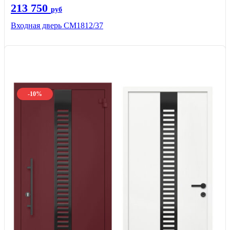
213 750
руб
Входная дверь СМ1812/37
-10%