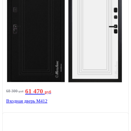
61 470
68 300
руб
руб
Входная дверь М412