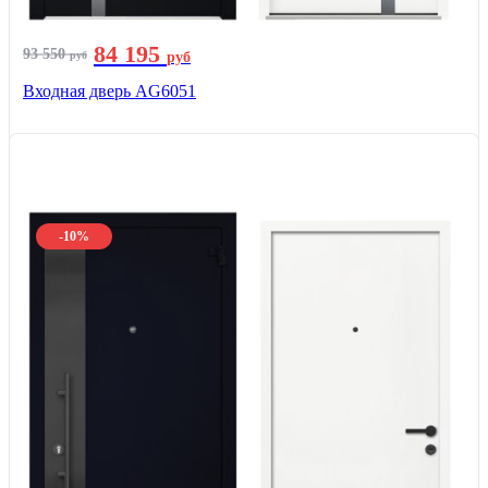
84 195
93 550
руб
руб
Входная дверь AG6051
-10%