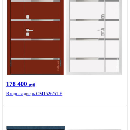
178 400
руб
Входная дверь CМ1526/51 Е