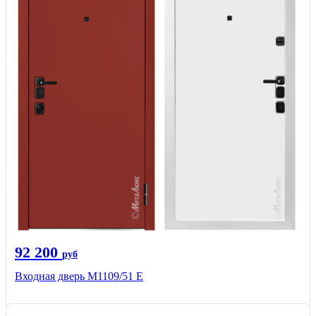
92 200
руб
Входная дверь М1109/51 E