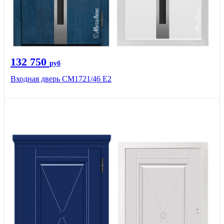
132 750
руб
Входная дверь СМ1721/46 Е2