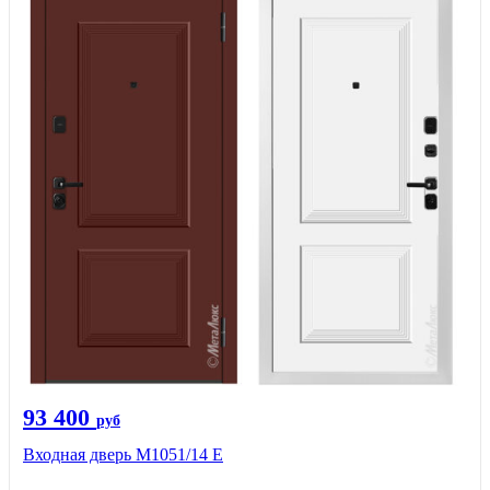
93 400
руб
Входная дверь М1051/14 Е