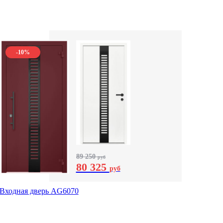
-10%
89 250
руб
80 325
руб
Входная дверь AG6070