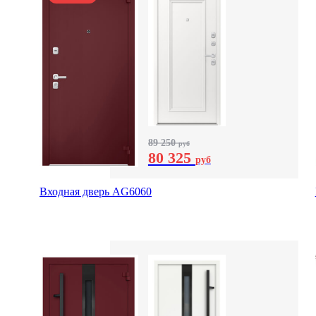
89 250
руб
80 325
руб
Входная дверь AG6060