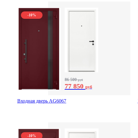
-10%
86 500
руб
77 850
руб
Входная дверь AG6067
-10%