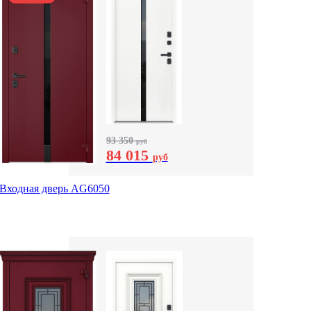
93 350
руб
84 015
руб
Входная дверь AG6050