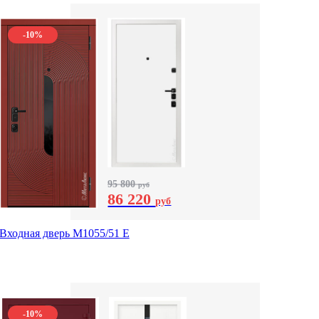
-10%
95 800
руб
86 220
руб
Входная дверь М1055/51 Е
-10%