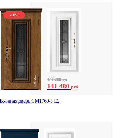
-10%
157 200
руб
141 480
руб
Входная дверь СМ1769/3 Е2