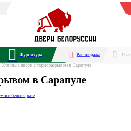
Фурнитура
Распродажа
Уличные двери с терморазрывом в Сарапуле
зрывом в Сарапуле
ёмные
белые
яркие