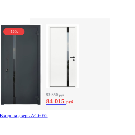
-10%
93 350
руб
84 015
руб
Входная дверь AG6052