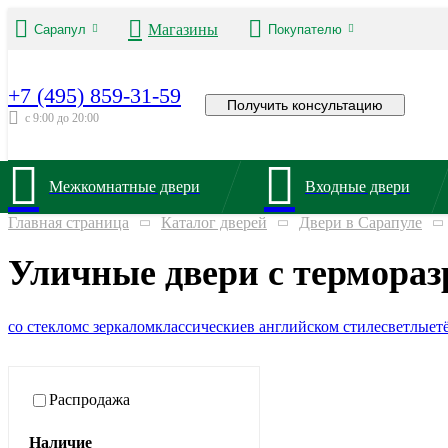
Магазины
Сарапул
Покупателю
+7 (495) 859-31-59
Получить консультацию
с 9:00 до 20:00
Межкомнатные двери
Входные двери
Главная страница
Каталог дверей
Двери в Сарапуле
Уличные двери с термора
со стеклом
с зеркалом
классические
в английском стиле
светлые
т
Распродажа
Наличие