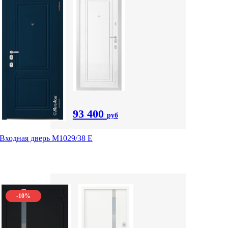
93 400
руб
Входная дверь М1029/38 E
-10%