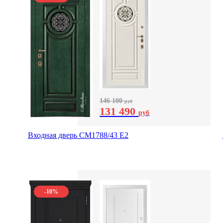
146 100
руб
131 490
руб
Входная дверь СМ1788/43 E2
-10%