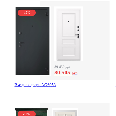
-10%
89 450
руб
80 505
руб
Входная дверь AG6058
-10%