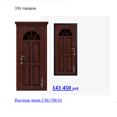
336 товаров
143 450
руб
Входная дверь CМ1708/10