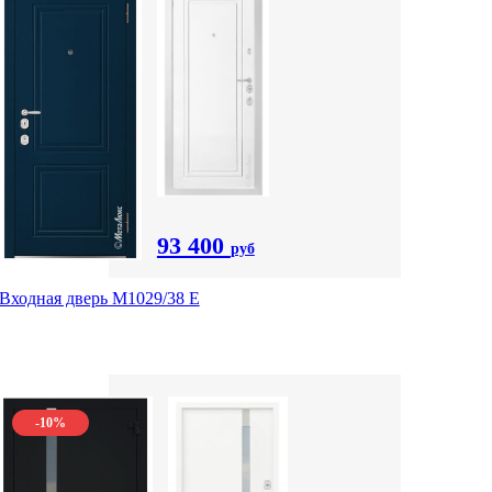
93 400
руб
Входная дверь М1029/38 E
-10%