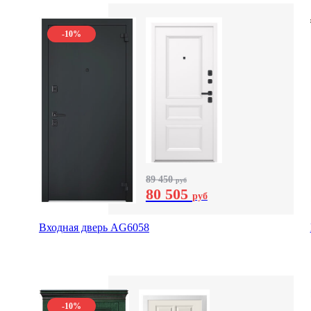
-10%
89 450
руб
80 505
руб
Входная дверь AG6058
-10%