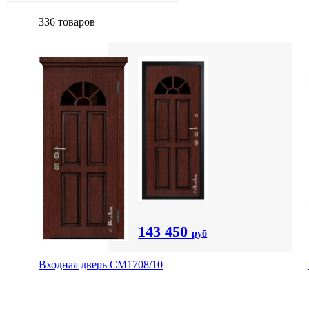
336 товаров
143 450
руб
Входная дверь CМ1708/10