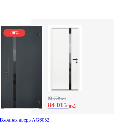
-10%
93 350
руб
84 015
руб
Входная дверь AG6052