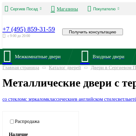
Магазины
Сергиев Посад
Покупателю
+7 (495) 859-31-59
Получить консультацию
с 9:00 до 20:00
Межкомнатные двери
Входные двери
Главная страница
Каталог дверей
Двери в Сергиевом П
Металлические двери с те
со стеклом
с зеркалом
классические
в английском стиле
светлые
т
Распродажа
Наличие