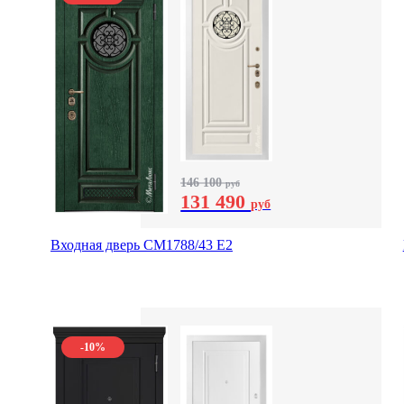
146 100
руб
131 490
руб
Входная дверь СМ1788/43 E2
-10%