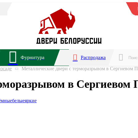
Фурнитура
Распродажа
осаде
Металлические двери с терморазрывом в Сергиевом П
рморазрывом в Сергиевом 
ёмные
белые
яркие