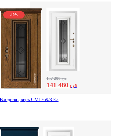
-10%
157 200
руб
141 480
руб
Входная дверь СМ1769/3 Е2