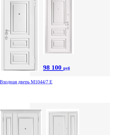
98 100
руб
Входная дверь М1044/7 Е