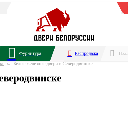
Фурнитура
Распродажа
ке
Белые железные двери в Северодвинске
еверодвинске