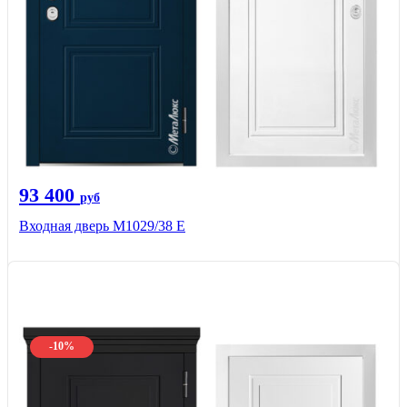
93 400
руб
Входная дверь М1029/38 E
-10%