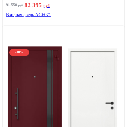
82 395
91 550
руб
руб
Входная дверь AG6071
-10%