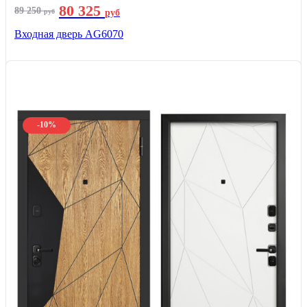
80 325
89 250
руб
руб
Входная дверь AG6070
-10%