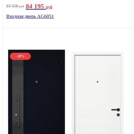
84 195
93 550
руб
руб
Входная дверь AG6051
-10%