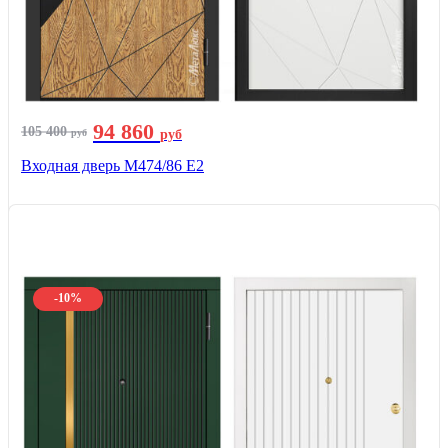
94 860
105 400
руб
руб
Входная дверь М474/86 Е2
-10%