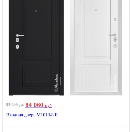
84 060
93 400
руб
руб
Входная дверь М1013/8 E