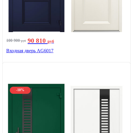
90 810
100 900
руб
руб
Входная дверь AG6017
-10%