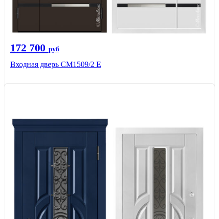
172 700
руб
Входная дверь CМ1509/2 Е