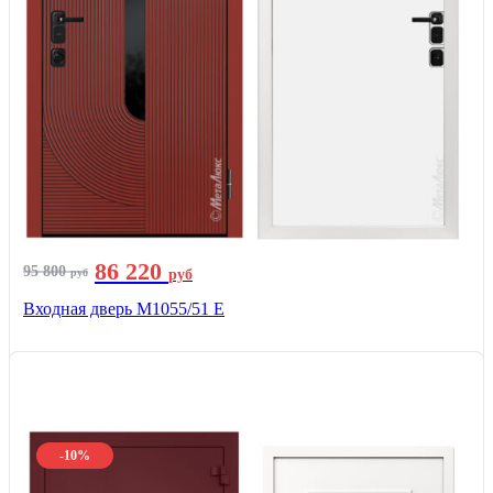
86 220
95 800
руб
руб
Входная дверь М1055/51 Е
-10%