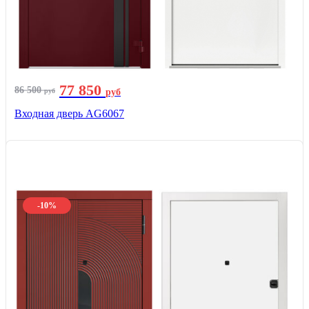
77 850
86 500
руб
руб
Входная дверь AG6067
-10%