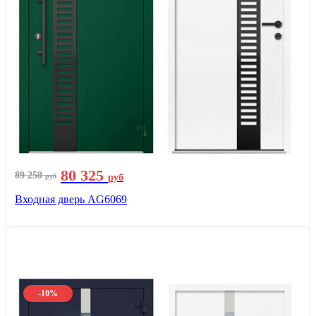
80 325
89 250
руб
руб
Входная дверь AG6069
-10%