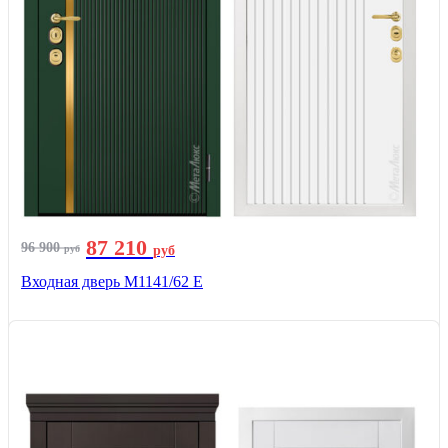
87 210
96 900
руб
руб
Входная дверь М1141/62 Е