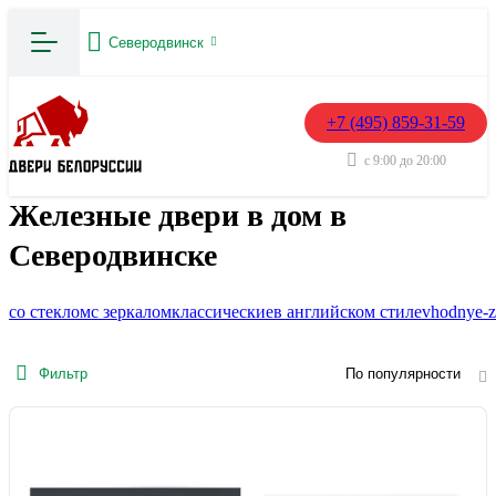
Северодвинск
+7 (495) 859-31-59
с 9:00 до 20:00
Железные двери в дом в
Северодвинске
со стеклом
с зеркалом
классические
в английском стиле
vhodnye-z
Фильтр
По популярности