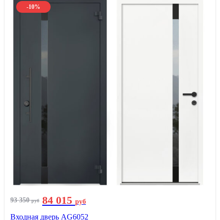
-10%
84 015
93 350
руб
руб
Входная дверь AG6052