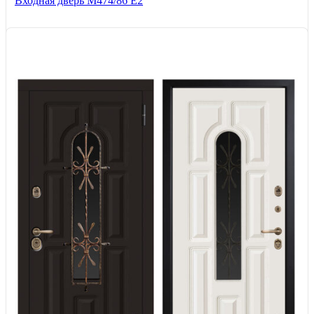
Входная дверь М474/86 Е2