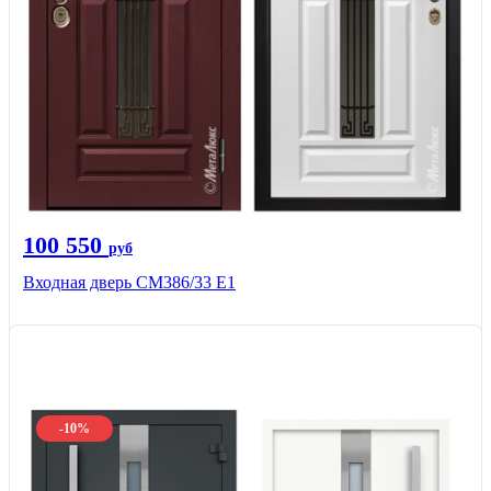
100 550
руб
Входная дверь СМ386/33 Е1
-10%