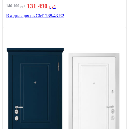
131 490
146 100
руб
руб
Входная дверь СМ1788/43 E2