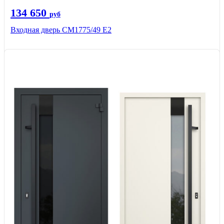
134 650
руб
Входная дверь СМ1775/49 Е2