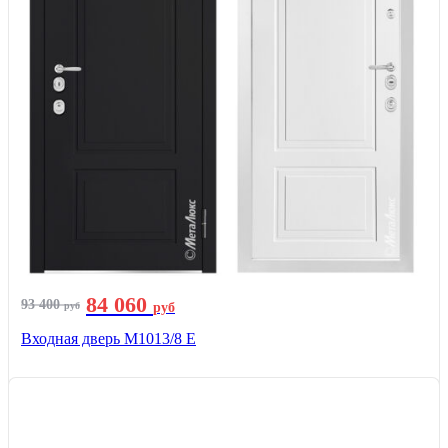
84 060
93 400
руб
руб
Входная дверь М1013/8 E