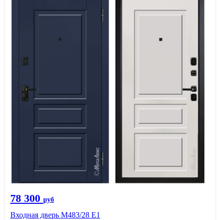
78 300
руб
Входная дверь М483/28 Е1