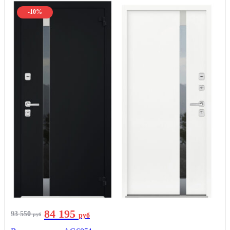
-10%
84 195
93 550
руб
руб