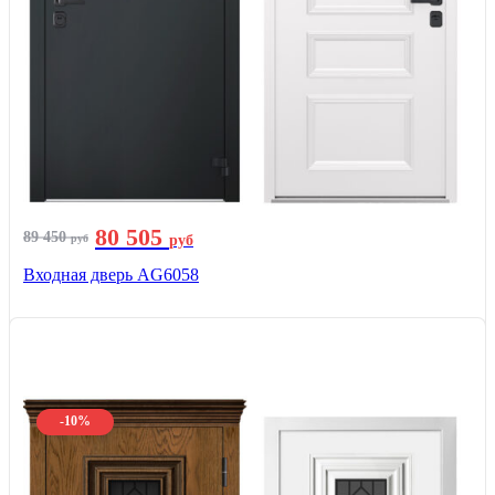
80 505
89 450
руб
руб
Входная дверь AG6058
-10%