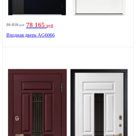
78 165
86 850
руб
руб
Входная дверь AG6066