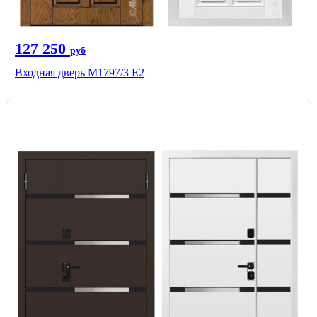
127 250
руб
Входная дверь М1797/3 Е2