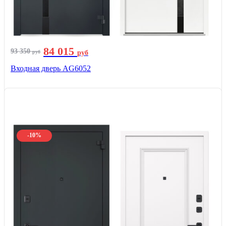
84 015
93 350
руб
руб
Входная дверь AG6052
-10%