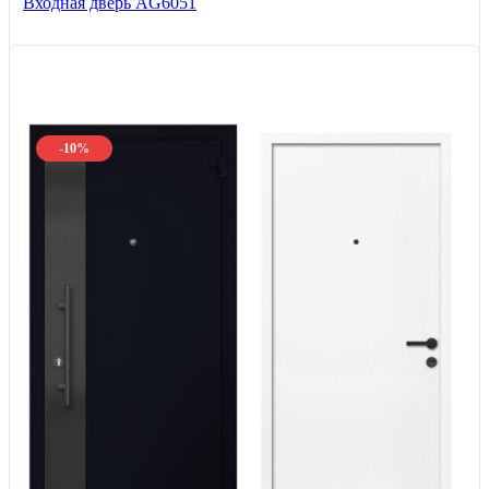
Входная дверь AG6051
-10%