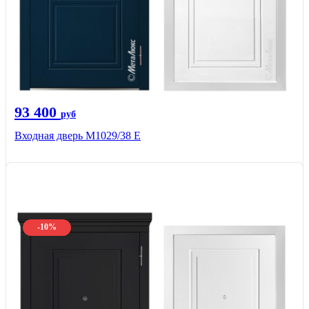
93 400
руб
Входная дверь М1029/38 E
-10%