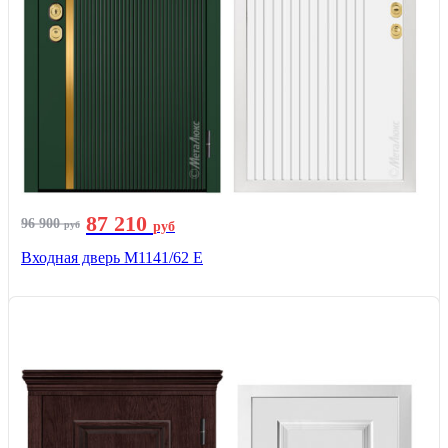
87 210
96 900
руб
руб
Входная дверь М1141/62 Е