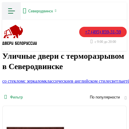
Северодвинск
+7 (495) 859-31-59
с 9:00 до 20:00
Уличные двери с терморазрывом
в Северодвинске
со стеклом
с зеркалом
классические
в английском стиле
светлые
т
Фильтр
По популярности