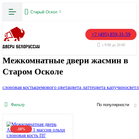
Старый Оскол
+7 (495) 859-31-59
с 9:00 до 20:00
Межкомнатные двери жасмин в
Старом Осколе
слоновая кость
кремового цвета
цвета латте
цвета капучино
свет
Фильтр
По популярности
-10%