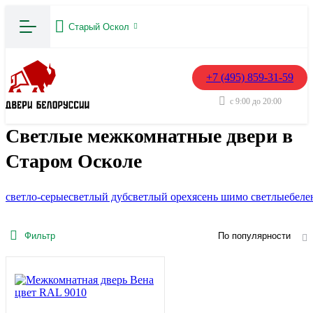
Старый Оскол
+7 (495) 859-31-59
с 9:00 до 20:00
Светлые межкомнатные двери в
Старом Осколе
светло-серые
светлый дуб
светлый орех
ясень шимо светлые
беле
Фильтр
По популярности