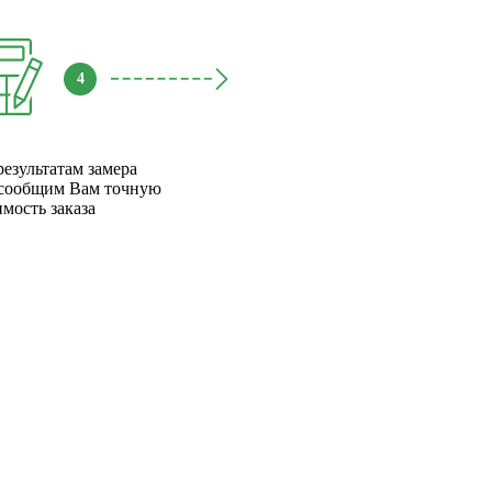
4
результатам замера
сообщим Вам точную
имость заказа