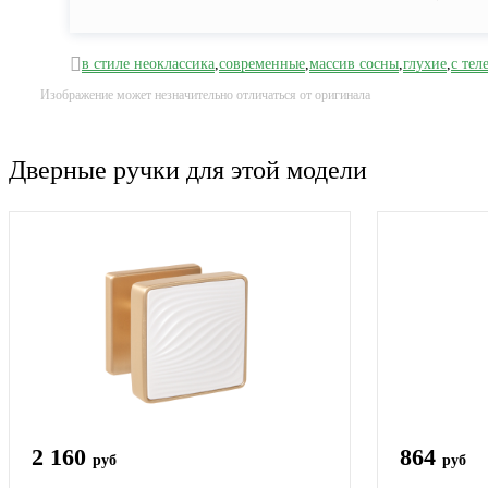
в стиле неоклассика
,
современные
,
массив сосны
,
глухие
,
с тел
Изображение может незначительно отличаться от оригинала
Дверные ручки для этой модели
2 160
864
руб
руб