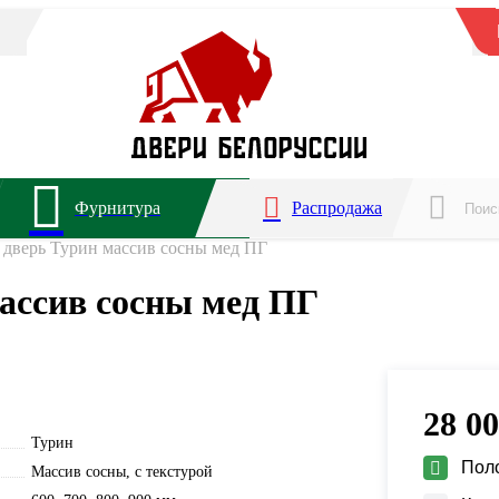
Фурнитура
Распродажа
дверь Турин массив сосны мед ПГ
ассив сосны мед ПГ
28 0
Турин
Пол
Массив сосны, с текстурой