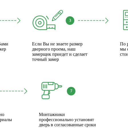
3
Вами
Если Вы не знаете размер
По 
жер
дверного проема, наш
мы 
замерщик приедет и сделает
сто
точный замер
7
но
Монтажники
ериалы
профессионально установят
дверь в согласованные сроки