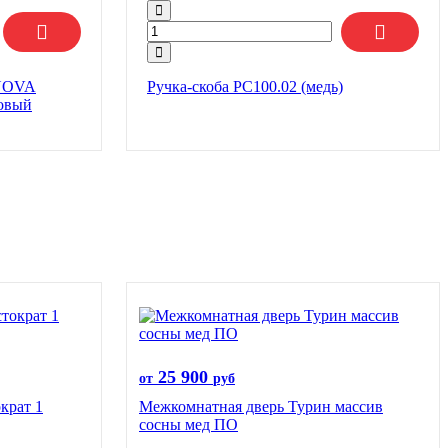
.NOVA
Ручка-скоба РС100.02 (медь)
овый
25 900
от
руб
крат 1
Межкомнатная дверь Турин массив
сосны мед ПО