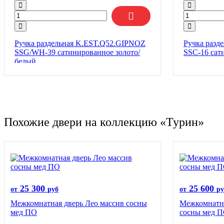
Ручка раздельная K.EST.Q52.GIPNOZ
Ручка разд
SSG/WH-39 сатинированное золото/
SSC-16 сат
белый
Похожие двери на коллекцию «Турин»
25 300
25 600
от
руб
от
ру
Межкомнатная дверь Лео массив сосны
Межкомнатна
мед ПО
сосны мед 