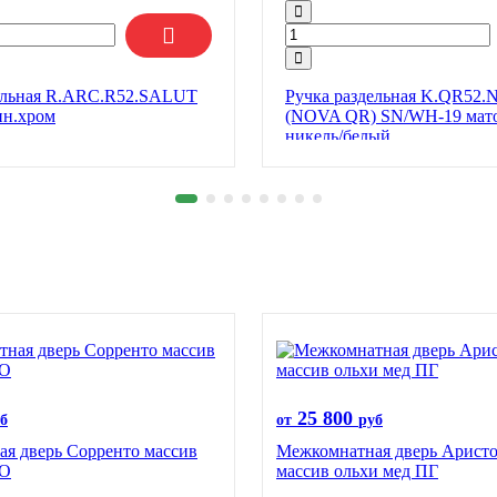
ельная R.ARC.R52.SALUT
Ручка раздельная K.QR52
ин.хром
(NOVA QR) SN/WH-19 мат
никель/белый
25 800
б
от
руб
я дверь Сорренто массив
Межкомнатная дверь Аристо
ПО
массив ольхи мед ПГ