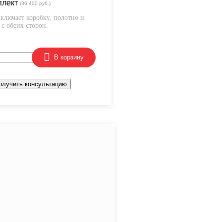
плект
(36 400 руб.)
ключает коробку, полотно и
с обеих сторон.
В корзину
олучить консультацию