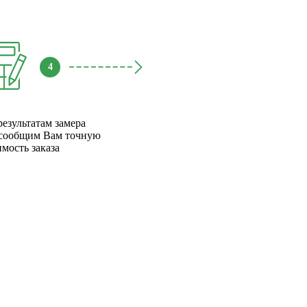
4
результатам замера
сообщим Вам точную
имость заказа