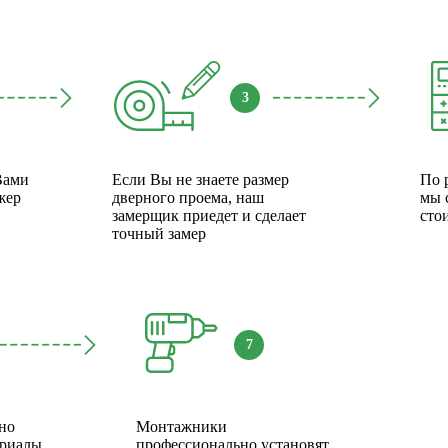
3
Вами
Если Вы не знаете размер
По 
жер
дверного проема, наш
мы 
замерщик приедет и сделает
сто
точный замер
7
но
Монтажники
ериалы
профессионально установят