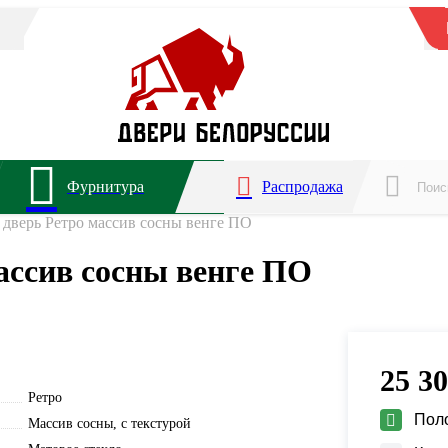
Фурнитура
Распродажа
дверь Ретро массив сосны венге ПО
ассив сосны венге ПО
25 3
Ретро
Пол
Массив сосны, с текстурой