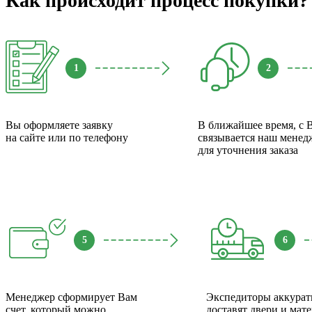
Как происходит процесс покупки?
1
2
Вы оформляете заявку
В ближайшее время, с 
на сайте или по телефону
связывается наш менед
для уточнения заказа
5
6
Менеджер сформирует Вам
Экспедиторы аккурат
счет, который можно
доставят двери и мат