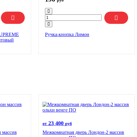
руб
.SUPREME
Ручка-кнопка Лимон
атовый
23 400
от
руб
 массив
Межкомнатная дверь Лондон-2 массив