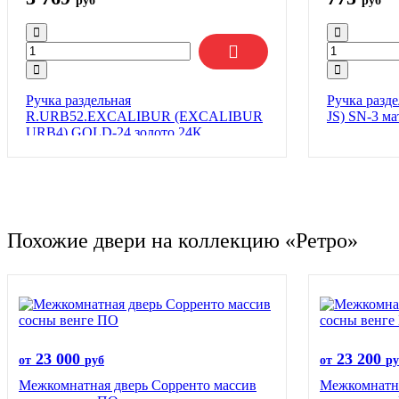
руб
руб
Ручка раздельная
Ручка разд
R.URB52.EXCALIBUR (EXCALIBUR
JS) SN-3 м
URB4) GOLD-24 золото 24К
Похожие двери на коллекцию «Ретро»
23 000
23 200
от
руб
от
ру
Межкомнатная дверь Сорренто массив
Межкомнатна