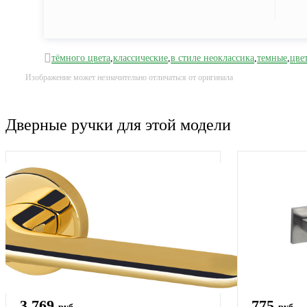
тёмного цвета
,
классические
,
в стиле неоклассика
,
темные
,
цве
Изображение может незначительно отличаться от оригинала
Дверные ручки для этой модели
3 769
775