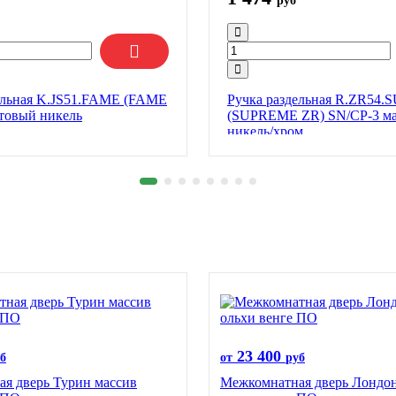
руб
ельная K.JS51.FAME (FAME
Ручка раздельная R.ZR54
атовый никель
(SUPREME ZR) SN/CP-3 м
никель/хром
23 400
б
от
руб
я дверь Турин массив
Межкомнатная дверь Лондон