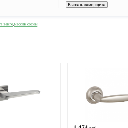
Вызвать замерщика
та венге
,
массив сосны
1 474