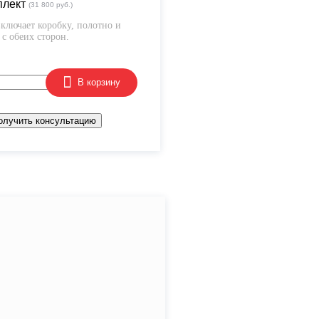
плект
(31 800 руб.)
ключает коробку, полотно и
с обеих сторон.
В корзину
олучить консультацию