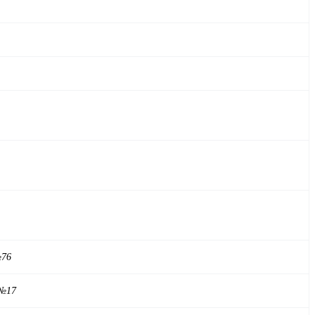
№76
 №17