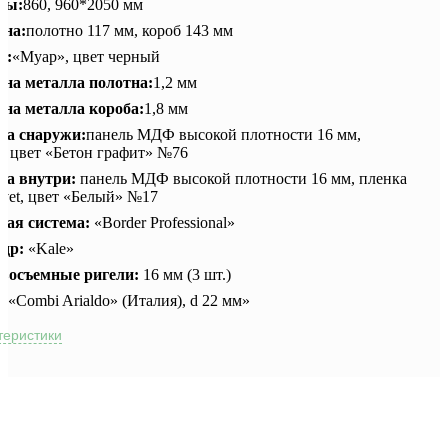
ры:
860, 960*2050 мм
на:
полотно 117 мм, короб 143 мм
а:
«Муар», цвет черный
на металла полотна:
1,2 мм
на металла короба:
1,8 мм
ка снаружи:
панель МДФ высокой плотности 16 мм,
, цвет «Бетон графит» №76
ка внутри:
панель МДФ высокой плотности 16 мм, пленка
lvet, цвет «Белый» №17
вая система:
«Border Professional»
ндр:
«Kale»
восъемные ригели:
16 мм (3 шт.)
:
«Combi Arialdo» (Италия), d 22 мм»
теристики