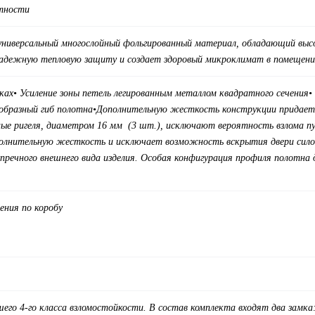
отности
ниверсальный многослойный фольгированный материал, обладающий высоки
надежную тепловую защиту и создает здоровый микроклимат в помещени
ках• Усиление зоны петель легированным металлом квадратного сечения•
образный гиб полотна
•
Дополнительную жесткость конструкции придает о
е ригеля, диаметром 16 мм (3 шт.), исключают вероятность взлома пу
полнительную жесткость и исключает возможность вскрытия двери сило
упречного внешнего вида изделия. Особая конфигурация профиля полотн
ения по коробу
сшего 4-го класса взломостойкости. В состав комплекта входят два замк