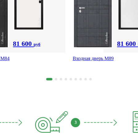
81 600
81 600
руб
 M84
Входная дверь M89
3