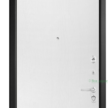
Разме
Толщи
Краск
Толщи
Толщи
Отдел
пленка
Отдел
SoftVe
Замко
Цили
Проти
Петли
Все харак