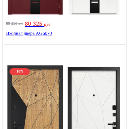
80 325
89 250
руб
руб
Входная дверь AG6070
-10%