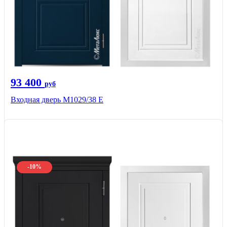
93 400
руб
Входная дверь М1029/38 E
-10%