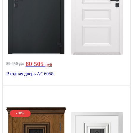
80 505
89 450
руб
руб
Входная дверь AG6058
-10%