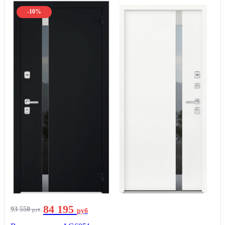
-10%
84 195
93 550
руб
руб