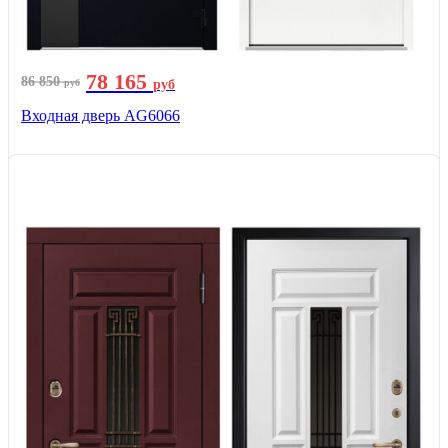
78 165
86 850
руб
руб
Входная дверь AG6066