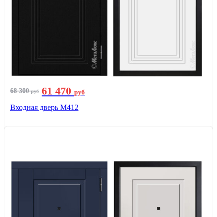
61 470
68 300
руб
руб
Входная дверь М412