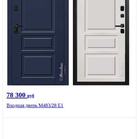
78 300
руб
Входная дверь М483/28 Е1