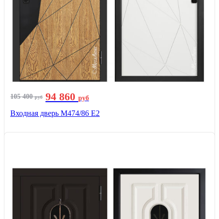
94 860
105 400
руб
руб
Входная дверь М474/86 Е2