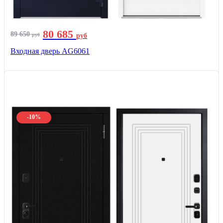
80 685
89 650
руб
руб
Входная дверь AG6061
-10%