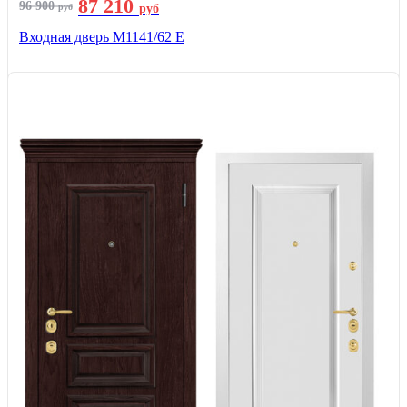
87 210
96 900
руб
руб
Входная дверь М1141/62 Е