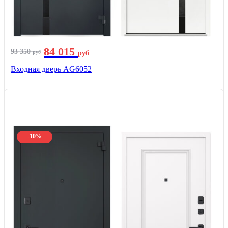
84 015
93 350
руб
руб
Входная дверь AG6052
-10%