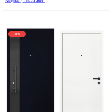
Входная дверь AG6051
-10%