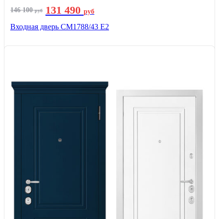
131 490
146 100
руб
руб
Входная дверь СМ1788/43 E2