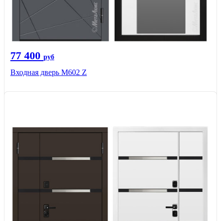
77 400
руб
Входная дверь М602 Z