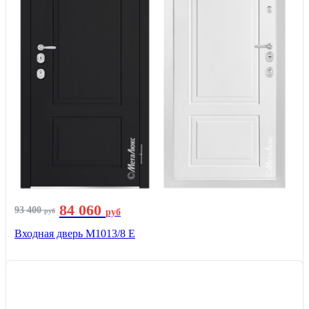
84 060
93 400
руб
руб
Входная дверь М1013/8 E