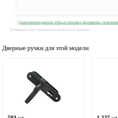
классические
,
массив дуба
,
со стеклом
,
с витражом
,
с телескоп
Изображение может незначительно отличаться от оригинала
Дверные ручки для этой модели
503
1 227