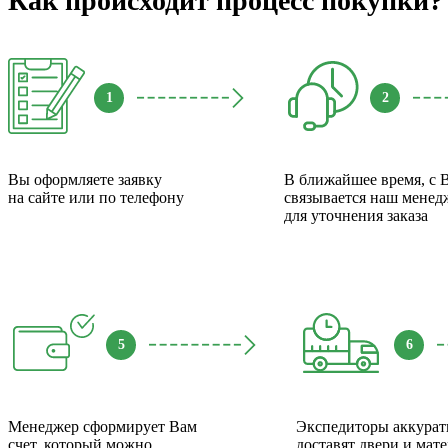
Как происходит процесс покупки?
1
2
Вы оформляете заявку
В ближайшее время, с 
на сайте или по телефону
связывается наш менед
для уточнения заказа
5
6
Менеджер сформирует Вам
Экспедиторы аккурат
счет, который можно
доставят двери и мат