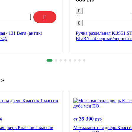
руб
ая 4131 Вега (антик)
Ручка раздельная K.JS51.S
74)/
BL/BN-24 черный/черный 
т»
35 300
б
от
руб
я дверь Классик 1 массив
Межкомнатная дверь Класси