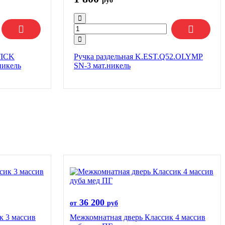
руб
TICK
Ручка раздельная K.EST.Q52.OLYMP
никель
SN-3 мат.никель
36 200
от
руб
к 3 массив
Межкомнатная дверь Классик 4 массив