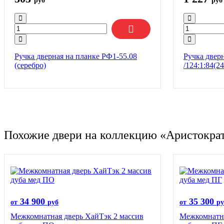
руб
руб
Ручка дверная на планке РФ1-55.08
Ручка дверн
(серебро)
/124:1:84(24
Похожие двери на коллекцию «Аристокра
34 900
35 300
от
руб
от
ру
Межкомнатная дверь ХайТэк 2 массив
Межкомнатна