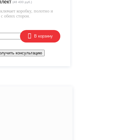
плект
(48 400 руб.)
ключает коробку, полотно и
с обеих сторон.
В корзину
олучить консультацию