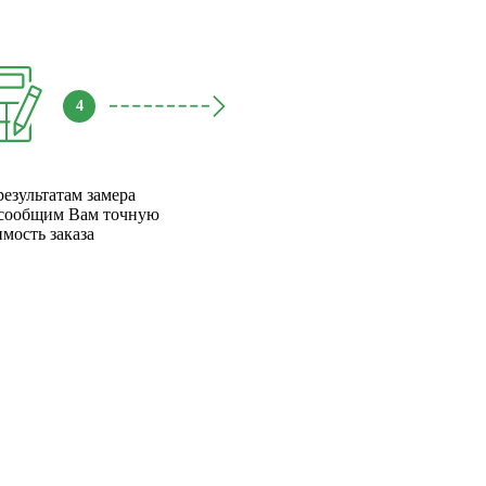
4
результатам замера
сообщим Вам точную
имость заказа