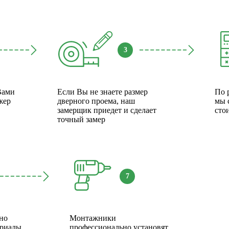
3
Вами
Если Вы не знаете размер
По 
жер
дверного проема, наш
мы 
замерщик приедет и сделает
сто
точный замер
7
но
Монтажники
ериалы
профессионально установят