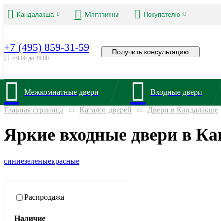
Магазины
Кандалакша
Покупателю
+7 (495) 859-31-59
Получить консультацию
с 9:00 до 20:00
Межкомнатные двери
Входные двери
Главная страница
Каталог дверей
Двери в Кандалакше
Яркие входные двери в К
синие
зеленые
красные
Распродажа
Наличие