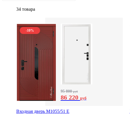
34 товара
-10%
95 800
руб
86 220
руб
Входная дверь М1055/51 Е