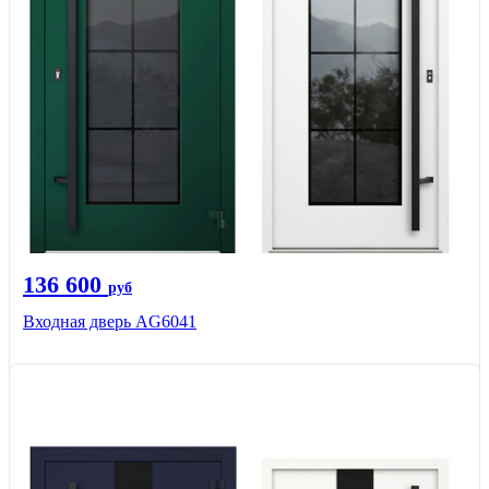
136 600
руб
Входная дверь AG6041