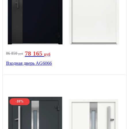
78 165
86 850
руб
руб
Входная дверь AG6066
-10%