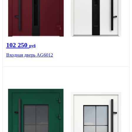
102 250
руб
Входная дверь AG6012