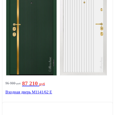
87 210
96 900
руб
руб
Входная дверь М1141/62 Е