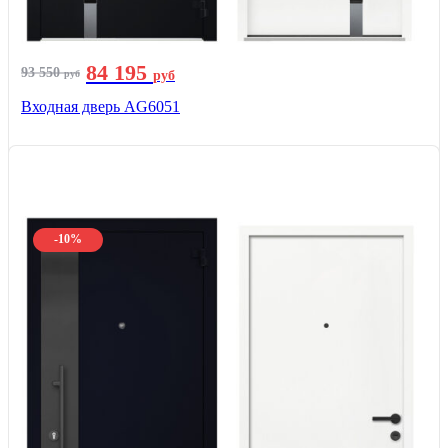
84 195
93 550
руб
руб
Входная дверь AG6051
-10%