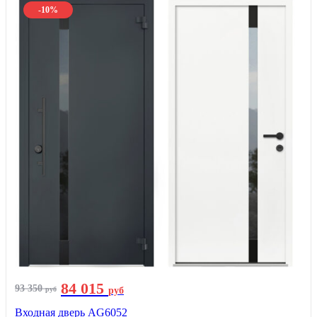
-10%
84 015
93 350
руб
руб
Входная дверь AG6052