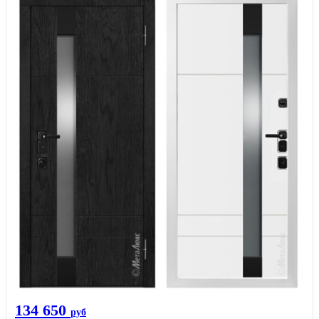
134 650
руб