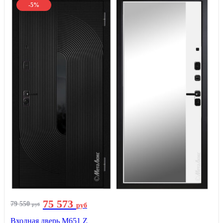
-5%
75 573
79 550
руб
руб
Входная дверь М651 Z