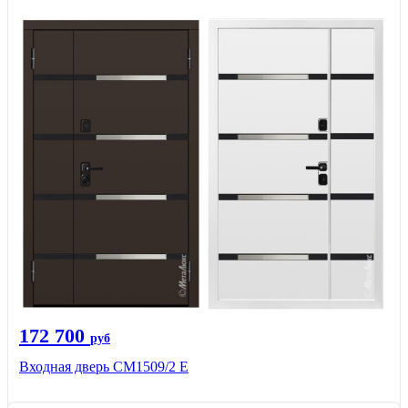
172 700
руб
Входная дверь CМ1509/2 Е