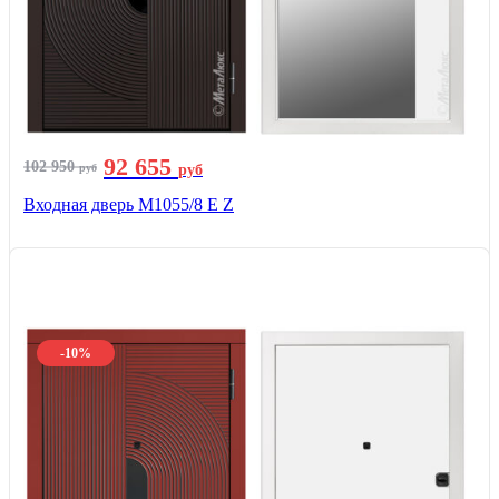
92 655
102 950
руб
руб
Входная дверь М1055/8 Е Z
-10%