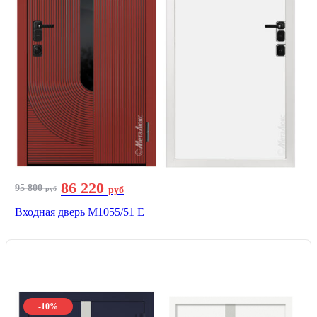
86 220
95 800
руб
руб
Входная дверь М1055/51 Е
-10%