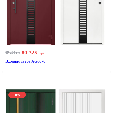
80 325
89 250
руб
руб
Входная дверь AG6070
-10%