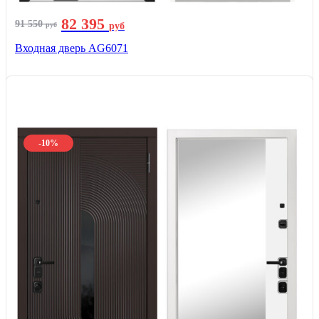
82 395
91 550
руб
руб
Входная дверь AG6071
-10%