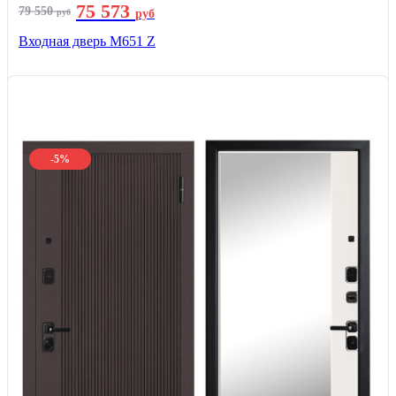
75 573
79 550
руб
руб
Входная дверь М651 Z
-5%