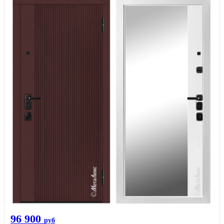
96 900
руб