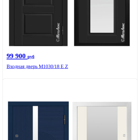
99 900
руб
Входная дверь М1030/18 E Z