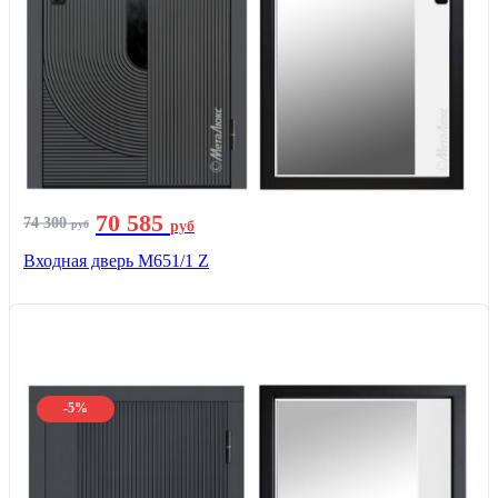
70 585
74 300
руб
руб
Входная дверь М651/1 Z
-5%