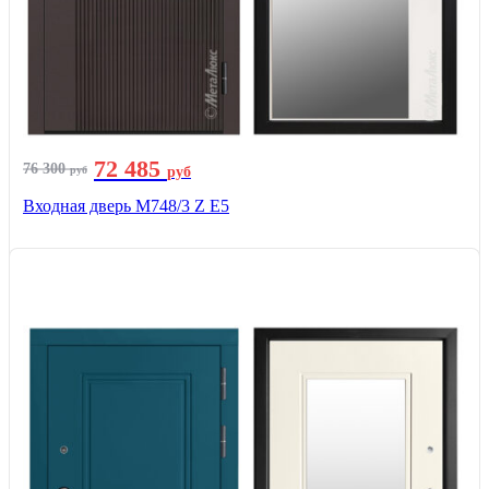
72 485
76 300
руб
руб
Входная дверь М748/3 Z Е5