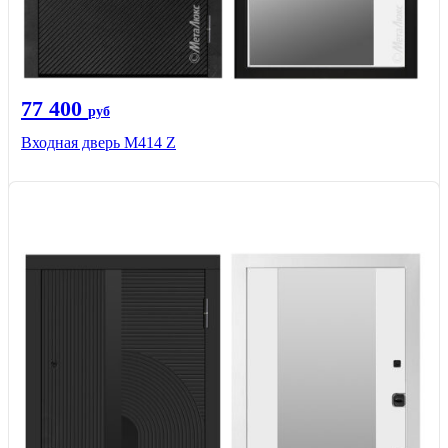
77 400
руб
Входная дверь М414 Z