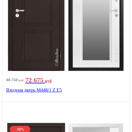
72 675
80 750
руб
руб
Входная дверь М448/1 Z Е5
-10%