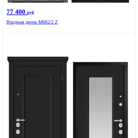
77 400
руб
Входная дверь М602/2 Z