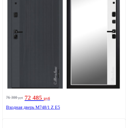
72 485
76 300
руб
руб
Входная дверь М748/1 Z Е5