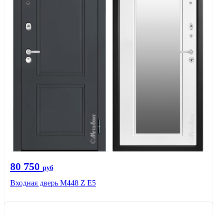
80 750
руб
Входная дверь М448 Z Е5