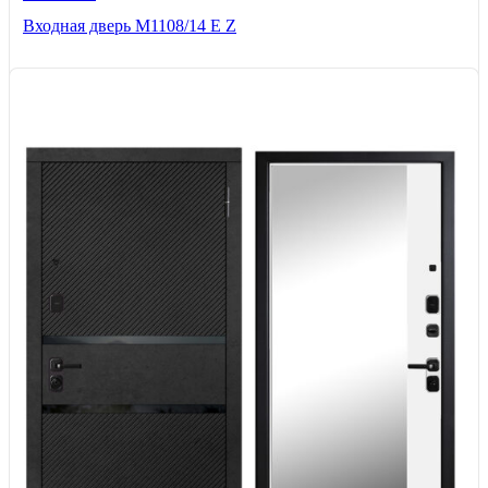
Входная дверь М1108/14 E Z