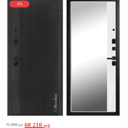
-5%
68 210
71 800
руб
руб