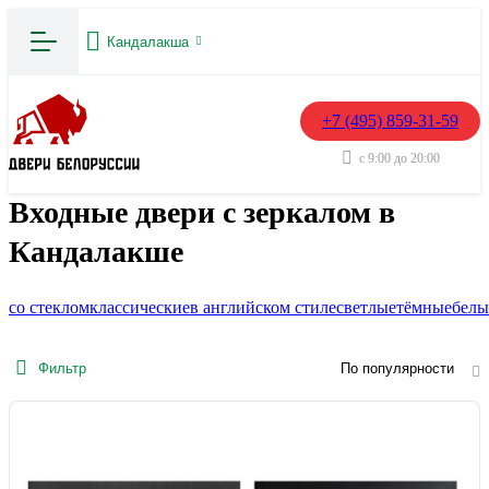
Кандалакша
+7 (495) 859-31-59
с 9:00 до 20:00
Входные двери с зеркалом в
Кандалакше
со стеклом
классические
в английском стиле
светлые
тёмные
белы
Фильтр
По популярности