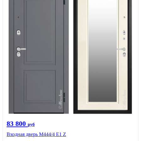
83 800
руб
Входная дверь М444/4 Е1 Z