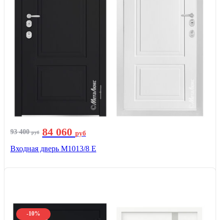
84 060
93 400
руб
руб
Входная дверь М1013/8 E
-10%