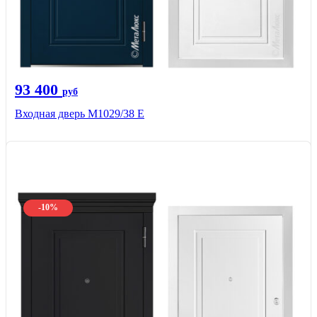
93 400
руб
Входная дверь М1029/38 E
-10%