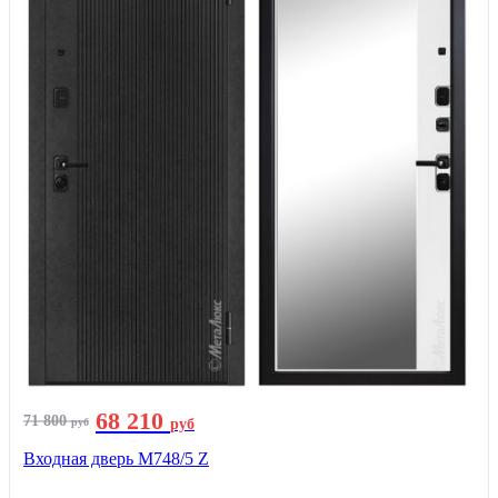
68 210
71 800
руб
руб
Входная дверь М748/5 Z