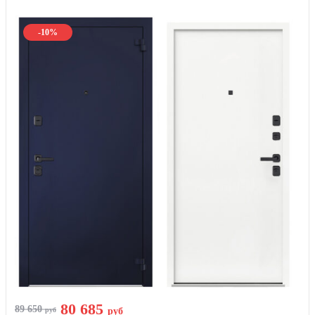
-10%
80 685
89 650
руб
руб