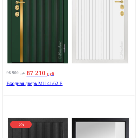
87 210
96 900
руб
руб
Входная дверь М1141/62 Е
-5%