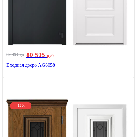
80 505
89 450
руб
руб
Входная дверь AG6058
-10%