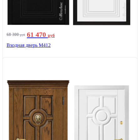
61 470
68 300
руб
руб
Входная дверь М412