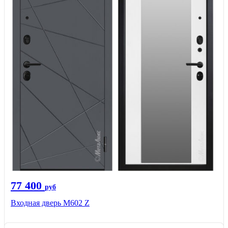
77 400
руб
Входная дверь М602 Z