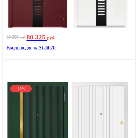
80 325
89 250
руб
руб
Входная дверь AG6070
-10%