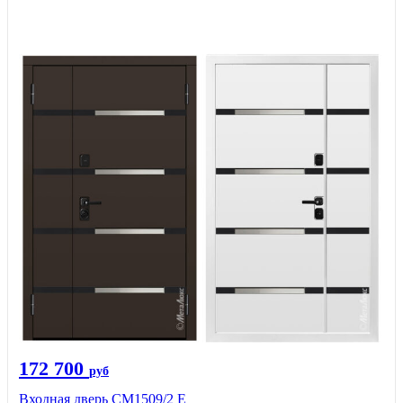
172 700
руб
Входная дверь CМ1509/2 Е