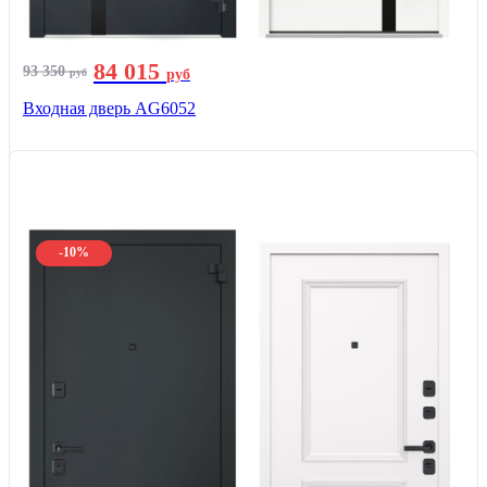
84 015
93 350
руб
руб
Входная дверь AG6052
-10%