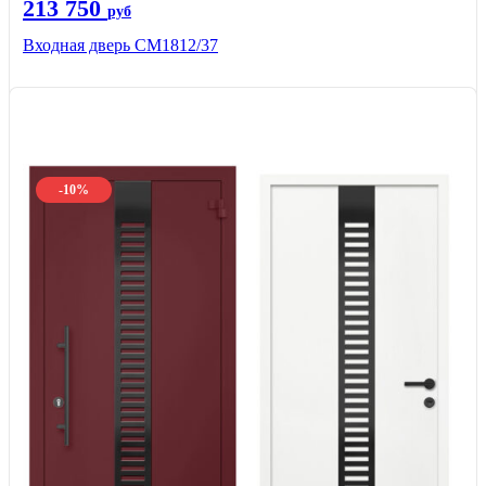
213 750
руб
Входная дверь СМ1812/37
-10%