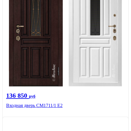
136 850
руб
Входная дверь CМ1711/1 Е2