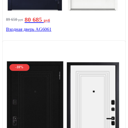
80 685
89 650
руб
руб
Входная дверь AG6061
-10%