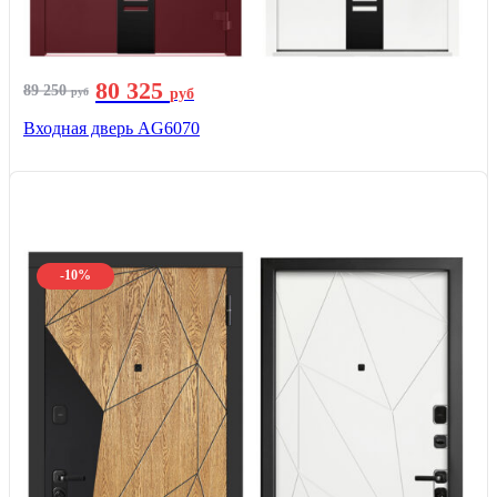
80 325
89 250
руб
руб
Входная дверь AG6070
-10%