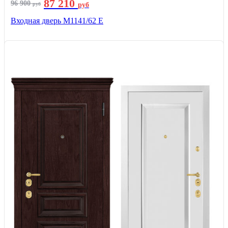
87 210
96 900
руб
руб
Входная дверь М1141/62 Е