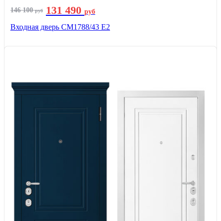
131 490
146 100
руб
руб
Входная дверь СМ1788/43 E2