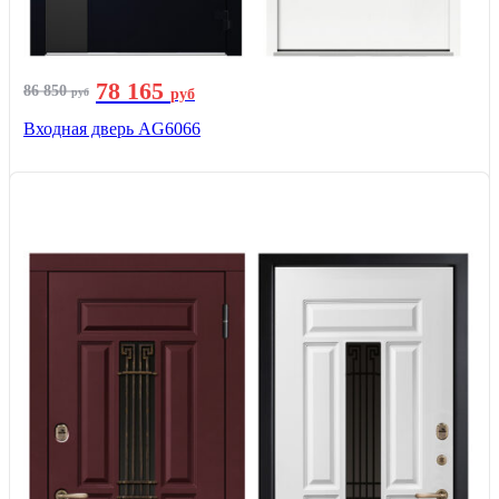
78 165
86 850
руб
руб
Входная дверь AG6066