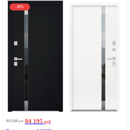
-10%
84 195
93 550
руб
руб