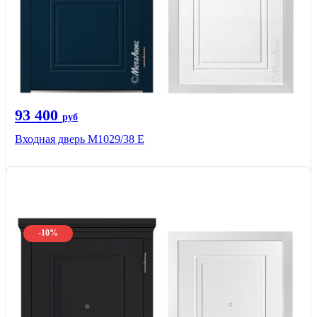
93 400
руб
Входная дверь М1029/38 E
-10%