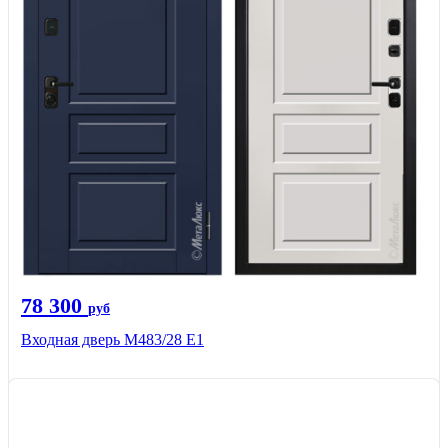
78 300
руб
Входная дверь М483/28 Е1