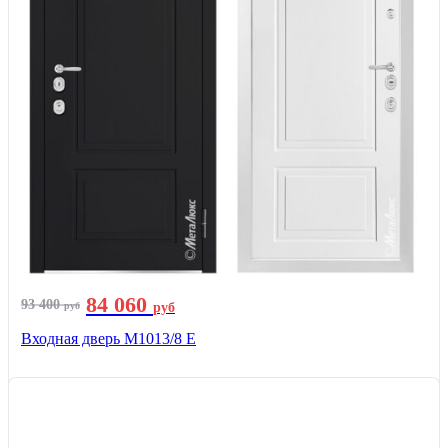
84 060
93 400
руб
руб
Входная дверь М1013/8 E