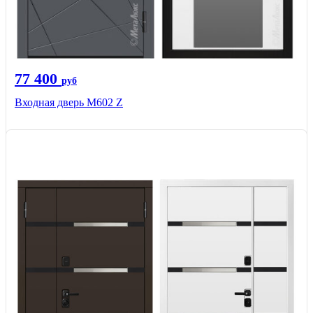
77 400
руб
Входная дверь М602 Z