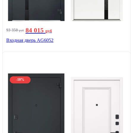
84 015
93 350
руб
руб
Входная дверь AG6052
-10%