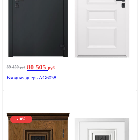
80 505
89 450
руб
руб
Входная дверь AG6058
-10%