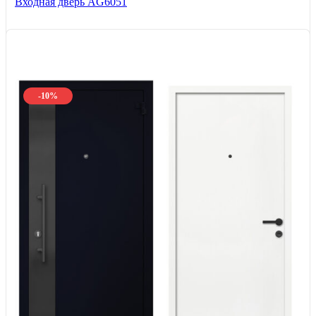
Входная дверь AG6051
-10%