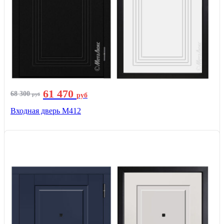
61 470
68 300
руб
руб
Входная дверь М412