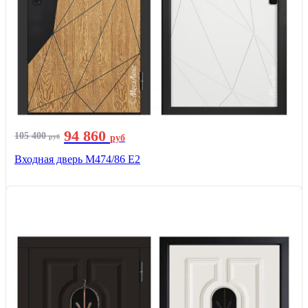
94 860
105 400
руб
руб
Входная дверь М474/86 Е2