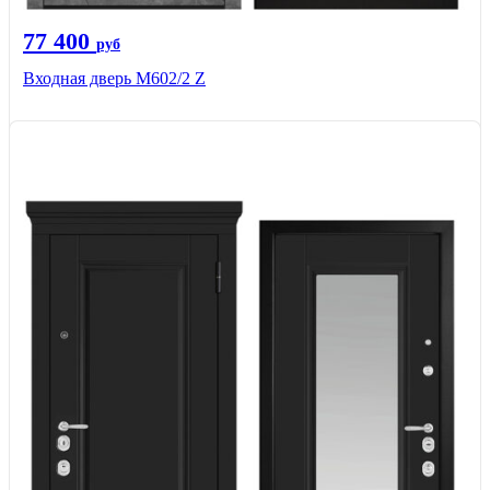
77 400
руб
Входная дверь М602/2 Z