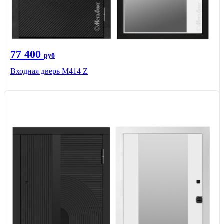
77 400
руб
Входная дверь М414 Z