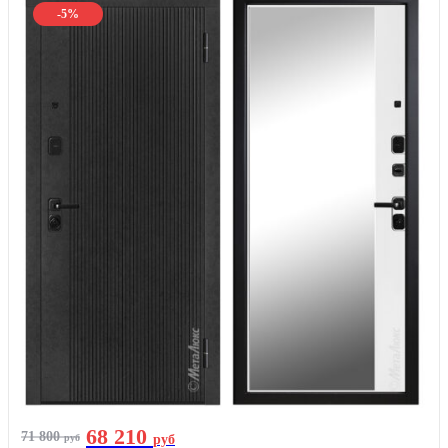
-5%
68 210
71 800
руб
руб