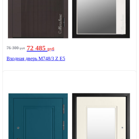
72 485
76 300
руб
руб
Входная дверь М748/3 Z Е5