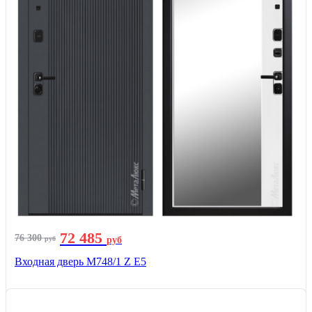
72 485
76 300
руб
руб
Входная дверь М748/1 Z Е5