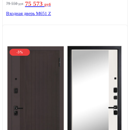
75 573
79 550
руб
руб
Входная дверь М651 Z
-5%