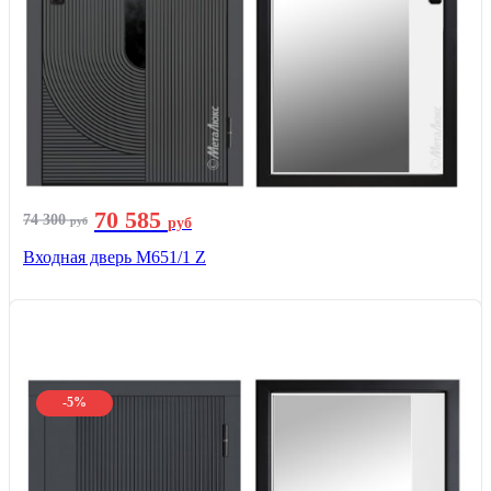
70 585
74 300
руб
руб
Входная дверь М651/1 Z
-5%