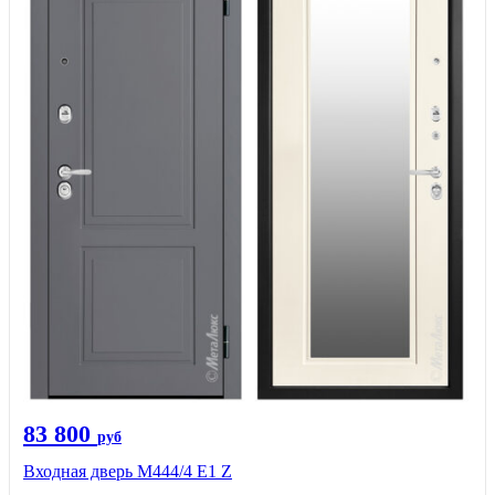
83 800
руб
Входная дверь М444/4 Е1 Z