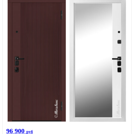
96 900
руб