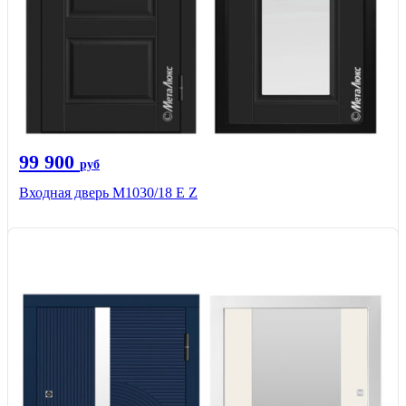
99 900
руб
Входная дверь М1030/18 E Z