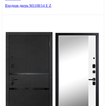
Входная дверь М1108/14 E Z