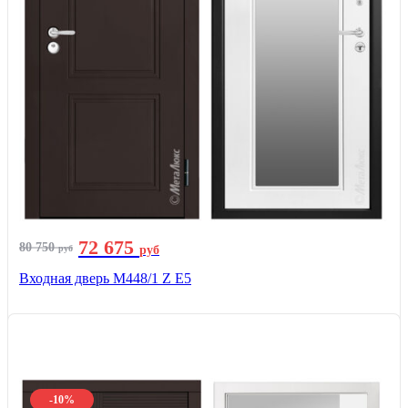
72 675
80 750
руб
руб
Входная дверь М448/1 Z Е5
-10%