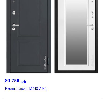
80 750
руб
Входная дверь М448 Z Е5