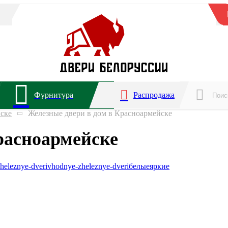
Фурнитура
Распродажа
ске
Железные двери в дом в Красноармейске
расноармейске
heleznye-dveri
vhodnye-zheleznye-dveri
белые
яркие