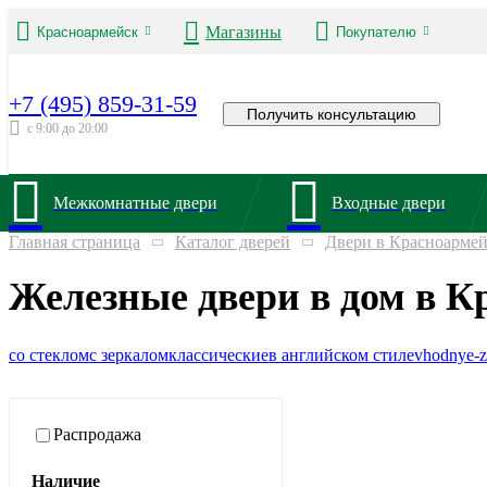
Магазины
Красноармейск
Покупателю
+7 (495) 859-31-59
Получить консультацию
с 9:00 до 20:00
Межкомнатные двери
Входные двери
Главная страница
Каталог дверей
Двери в Красноармей
Железные двери в дом в К
со стеклом
с зеркалом
классические
в английском стиле
vhodnye-z
Распродажа
Наличие