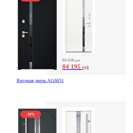
93 550
руб
84 195
руб
Входная дверь AG6051
-10%