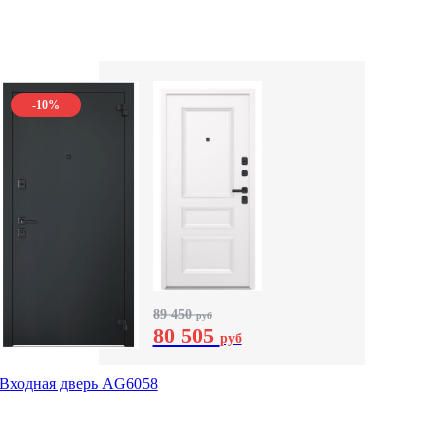
-10%
89 450
руб
80 505
руб
Входная дверь AG6058