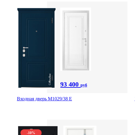
93 400
руб
Входная дверь М1029/38 E
-10%