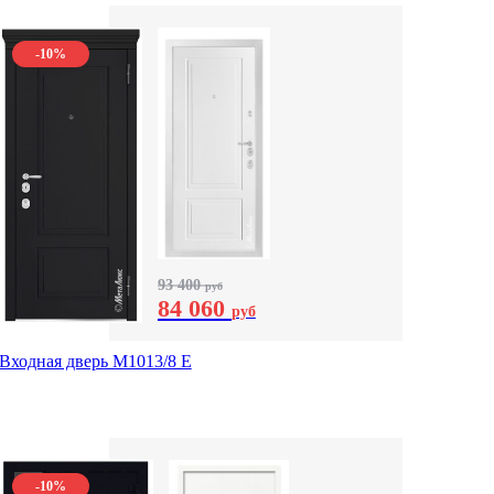
-10%
93 400
руб
84 060
руб
Входная дверь М1013/8 E
-10%