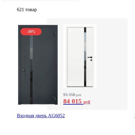
621 товар
-10%
93 350
руб
84 015
руб
Входная дверь AG6052