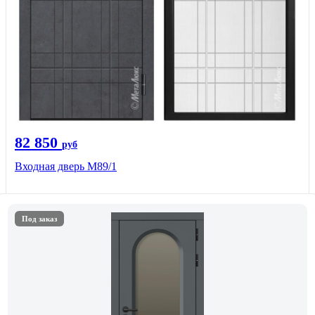
82 850
руб
Входная дверь M89/1
Под заказ