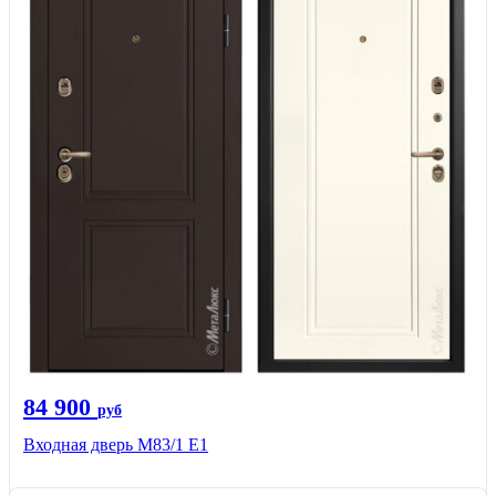
84 900
руб
Входная дверь M83/1 Е1