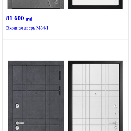
81 600
руб
Входная дверь M84/1