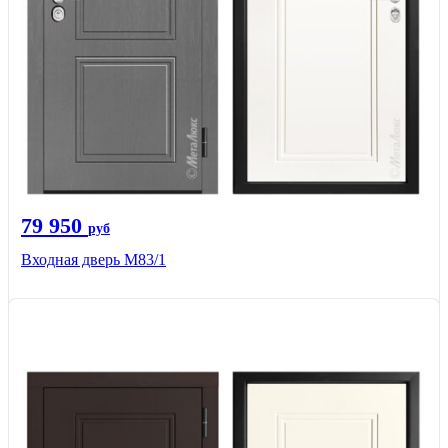
79 950
руб
Входная дверь M83/1