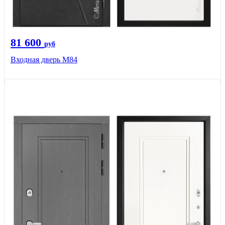
81 600
руб
Входная дверь M84