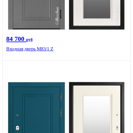
84 700
руб
Входная дверь M83/1 Z