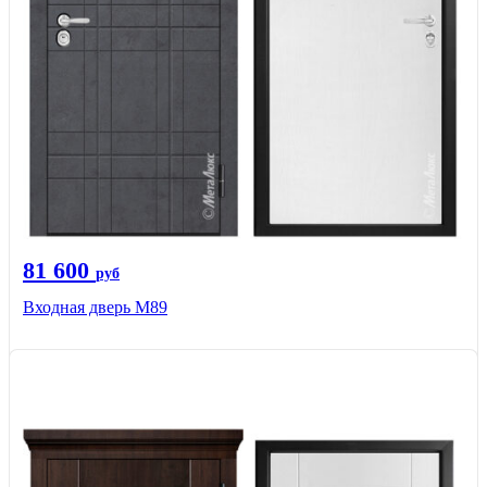
81 600
руб
Входная дверь M89