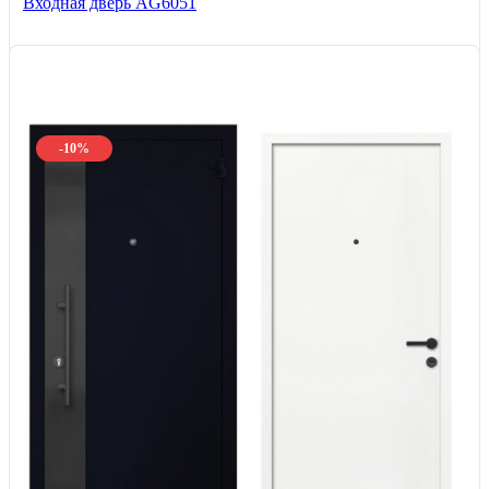
Входная дверь AG6051
-10%