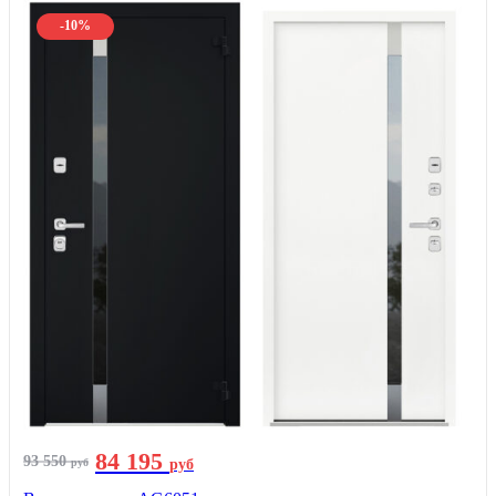
-10%
84 195
93 550
руб
руб