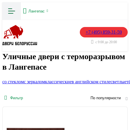
Лангепас
+7 (495) 859-31-59
с 9:00 до 20:00
Уличные двери с терморазрывом
в Лангепасе
со стеклом
с зеркалом
классические
в английском стиле
светлые
т
Фильтр
По популярности