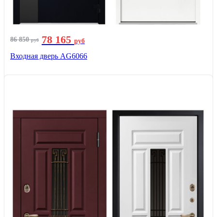
78 165
86 850
руб
руб
Входная дверь AG6066