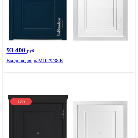
93 400
руб
Входная дверь М1029/38 E
-10%