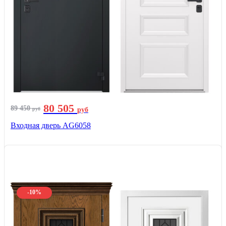
80 505
89 450
руб
руб
Входная дверь AG6058
-10%