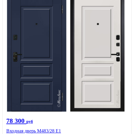
78 300
руб
Входная дверь М483/28 Е1