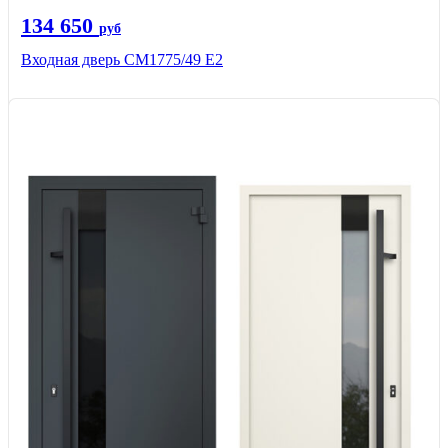
134 650
руб
Входная дверь СМ1775/49 Е2