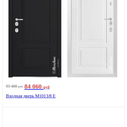
84 060
93 400
руб
руб
Входная дверь М1013/8 E