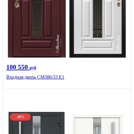
100 550
руб
Входная дверь СМ386/33 Е1
-10%