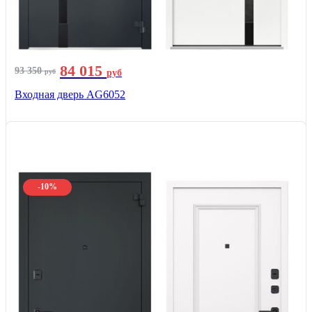
84 015
93 350
руб
руб
Входная дверь AG6052
-10%