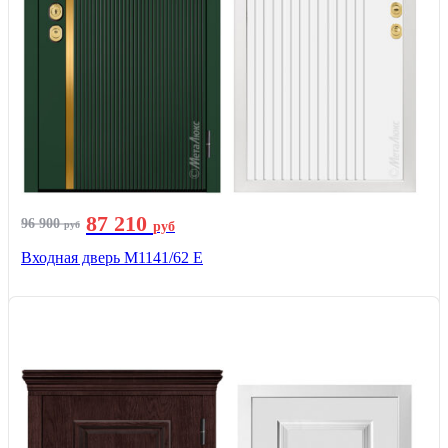
87 210
96 900
руб
руб
Входная дверь М1141/62 Е