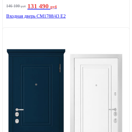
131 490
146 100
руб
руб
Входная дверь СМ1788/43 E2