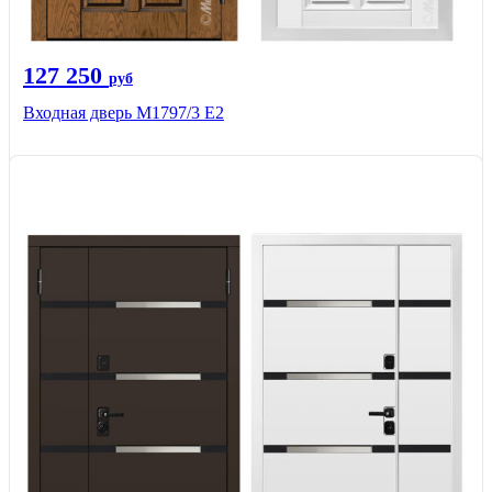
127 250
руб
Входная дверь М1797/3 Е2