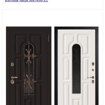
Входная дверь М474/86 Е2